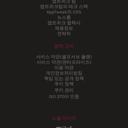
앱트위크 팀
앱트위크팀의 테크 스택
AppTweak의 CRS
뉴스룸
앱트위크 협력사
채용정보
연락처
법적 고지
서비스 약관(셀프서브 플랜)
서비스 약관(엔터프라이즈)
이용 약관
개인정보처리방침
책임 있는 공개 정책
쿠키 정책
쿠키 관리
ISO 27001 인증
소셜 미디어
Youtube
Instagram
LinkedIn
Facebook