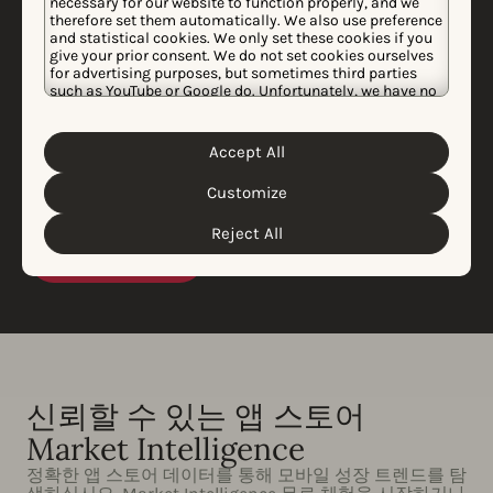
necessary for our website to function properly, and we
Phiture, 선호 데이터 제공
therefore set them automatically. We also use preference
and statistical cookies. We only set these cookies if you
업체로 AppTweak 선택
give your prior consent. We do not set cookies ourselves
for advertising purposes, but sometimes third parties
Phiture는 시장 최고의 앱 데이터 제공업체에 대한 광범
such as YouTube or Google do. Unfortunately, we have no
control over this, but you can choose whether to accept
위한 감사를 진행한 후, 세계 최고의 앱을 위한 성장을 지
them. For more information about the protection of your
personal data and the different cookies we use, please
원하고자 AppTweak와 협력하기로 결정했습니다.
Accept All
Cookie Policy
Privacy Policy
read our
&
. You can
AppTweak의 강력한 데이터 기반 솔루션은 모바일 마케
customize your cookie settings and preferences by
Customize
clicking the “Customize” button.
팅 업계를 분석하는 데 있어 그 정확도가 아주 높습니다.
Reject All
자세히 알아보기
신뢰할 수 있는 앱 스토어
Market Intelligence
정확한 앱 스토어 데이터를 통해 모바일 성장 트렌드를 탐