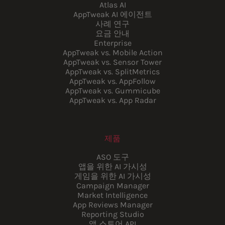
Atlas AI
AppTweak AI 에이전트
사례 연구
요금 안내
Enterprise
AppTweak vs. Mobile Action
AppTweak vs. Sensor Tower
AppTweak vs. SplitMetrics
AppTweak vs. AppFollow
AppTweak vs. Gummicube
AppTweak vs. App Radar
제품
ASO 도구
앱을 위한 AI 가시성
게임을 위한 AI 가시성
Campaign Manager
Market Intelligence
App Reviews Manager
Reporting Studio
앱 스토어 API