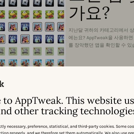
가요?
지난달 귀하의 카테고리에서 상
에는요? AppTweak을 사용
를 장악했던 앱을 확인할 수 있
to AppTweak. This website u
nd other tracking technologie
ctly necessary, preference, statistical, and third-party cookies. Some co
nction properly, and we therefore set them automatically. We also use pr