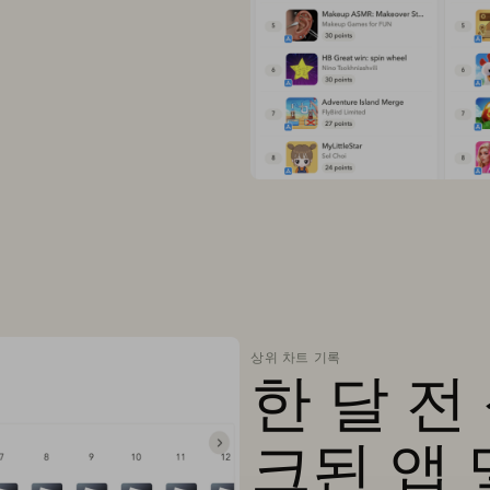
상위 차트 기록
한 달 전
크된 앱