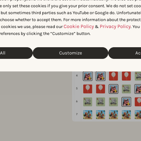
는 시간이
e only set these cookies if you give your prior consent. We do not set co
 but sometimes third parties such as YouTube or Google do. Unfortunatel
n choose whether to accept them. For more information about the protect
변하나요?
Cookie Policy
Privacy Policy
t cookies we use, please read our
&
. You
references by clicking the “Customize” button.
 지남에 따라 어떻게 성장했는지
All
Customize
Ac
역에 대한 인사이트를 확보하고,