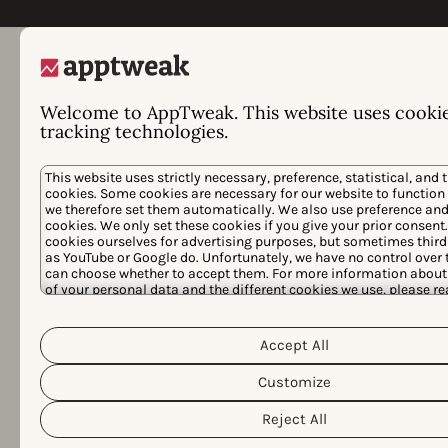
더 많은 다운로드를 받을 준
Welcome to AppTweak. This website uses cooki
tracking technologies.
비가 되셨습니까?
This website uses strictly necessary, preference, statistical, and 
cookies. Some cookies are necessary for our website to function
정확한 앱 시장 인사이트로 정보에 기반한 의사결정을
we therefore set them automatically. We also use preference and 
내리십시오
cookies. We only set these cookies if you give your prior consent
시즌별 모바일 시장 트렌드에 맞춰 UA 전략을 정렬하
cookies ourselves for advertising purposes, but sometimes third
십시오
as YouTube or Google do. Unfortunately, we have no control over t
모바일 리더들이 AppTweak을 선택하는 이유를 확인하
can choose whether to accept them. For more information about 
십시오
of your personal data and the different cookies we use, please r
Policy
Privacy Policy
&
. You can customize your cookie settin
preferences by clicking the “Customize” button.
모바일 리더들이 AppTweak을 선택하는 이유를
Accept All
확인하십시오
Customize
귀사에 적합한 가격으로 앱과 게임을 성장시키
십시오
Reject All