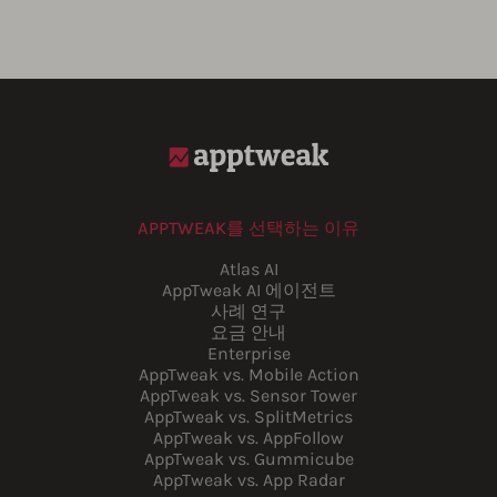
APPTWEAK를 선택하는 이유
Atlas AI
AppTweak AI 에이전트
사례 연구
요금 안내
Enterprise
AppTweak vs. Mobile Action
AppTweak vs. Sensor Tower
AppTweak vs. SplitMetrics
AppTweak vs. AppFollow
AppTweak vs. Gummicube
AppTweak vs. App Radar