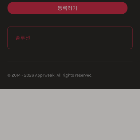
솔루션
© 2014 - 2026 AppTweak. All rights reserved.
AppTweak SA
info@apptweak.com
avenue Louise 235
Brussels
,
,
1050
Belgium
https://www.apptweak.com
https://www.apptweak.com/img/
app store marketing, aso