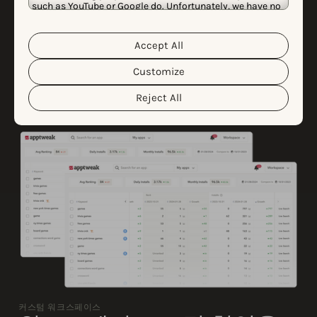
such as YouTube or Google do. Unfortunately, we have no
겨찾기를 무드보드에 저장하여 영감을 체계적으로 정리
control over this, but you can choose whether to accept
them. For more information about the protection of your
하십시오.
personal data and the different cookies we use, please
Accept All
Cookie Policy
Privacy Policy
read our
&
. You can
customize your cookie settings and preferences by
Customize
clicking the “Customize” button.
Reject All
커스텀 워크스페이스