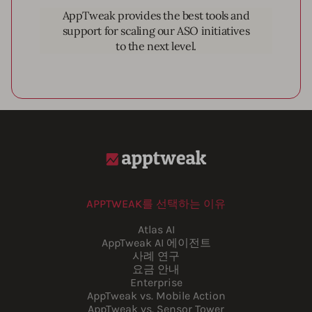
AppTweak provides the best tools and
support for scaling our ASO initiatives
to the next level.
APPTWEAK를 선택하는 이유
Atlas AI
AppTweak AI 에이전트
사례 연구
요금 안내
Enterprise
AppTweak vs. Mobile Action
AppTweak vs. Sensor Tower