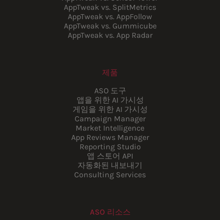
AppTweak vs. SplitMetrics
AppTweak vs. AppFollow
AppTweak vs. Gummicube
AppTweak vs. App Radar
제품
ASO 도구
앱을 위한 AI 가시성
게임을 위한 AI 가시성
Campaign Manager
Market Intelligence
App Reviews Manager
Reporting Studio
앱 스토어 API
자동화된 내보내기
Consulting Services
ASO 리소스