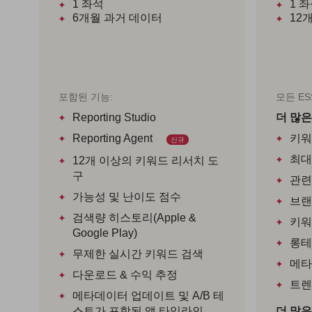
1
좌석
1
좌
6개월
과거 데이터
12
포함된 기능:
모든 ES
Reporting Studio
더 많은
Reporting Agent
키워
신규
최대
12개 이상의 키워드 리서치 도
구
관련
가능성 및 난이도 점수
브랜
검색량 히스토리(Apple &
키워
Google Play)
롱테
무제한 실시간 키워드 검색
메타
다운로드 & 수익 추정
트렌
메타데이터 업데이트 및 A/B 테
스트가 포함된 앱 타임라인
더 많은