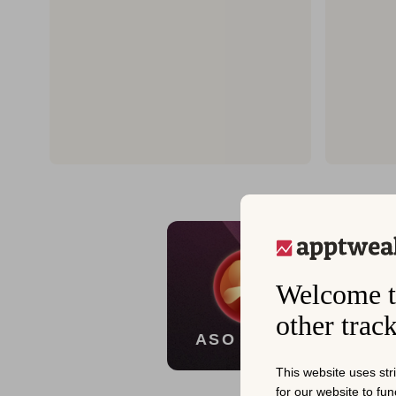
10시
Welcome t
ASO Agen
other trac
자세히 알
ASO AGENT
This website uses str
for our website to fu