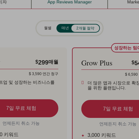
리자
App Reviews Manager
Marke
월별
매년
2개월 절약
성장하는 팀
w
Grow Plus
299
$
매월
5
$
$
3,590
연간 청구
$
6,590
트업 및 성장하는 비즈니스를
더 많은 앱과 시장으로 확
을 위한 플랜입니다.
7일 무료 체험
7일 무료 체험
언제든지 취소 가능
언제든지 취소 가능
0
키워드
3,000
키워드