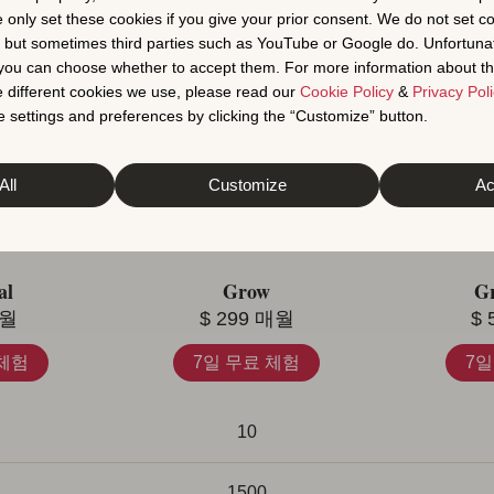
e only set these cookies if you give your prior consent. We do not set c
모든 기능 보기
, but sometimes third parties such as YouTube or Google do. Unfortuna
t you can choose whether to accept them. For more information about th
 different cookies we use, please read our
Cookie Policy
&
Privacy Poli
 settings and preferences by clicking the “Customize” button.
제별 모든 기능
All
Customize
Ac
al
Grow
Gr
월
$
299
매월
$
 체험
7일 무료 체험
7일
10
1500