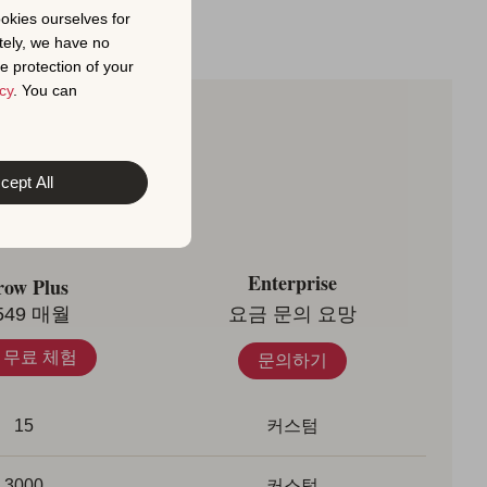
ookies ourselves for
tely, we have no
e protection of your
cy
. You can
 비교
cept All
Enterprise
ow Plus
549
매월
요금 문의 요망
 무료 체험
문의하기
15
커스텀
3000
커스텀