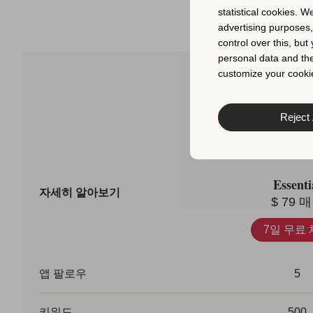
statistical cookies. W
advertising purposes
control over this, bu
personal data and the
customize your cookie
요금
Reject 
Essenti
자세히 알아보기
$
79
매
7일 무료
앱 팔로우
5
키워드
500