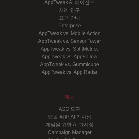
AppTweak AI 에이전트
사례 연구
요금 안내
Enterprise
AppTweak vs. Mobile Action
AppTweak vs. Sensor Tower
AppTweak vs. SplitMetrics
AppTweak vs. AppFollow
AppTweak vs. Gummicube
AppTweak vs. App Radar
제품
ASO 도구
앱을 위한 AI 가시성
게임을 위한 AI 가시성
Campaign Manager