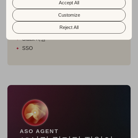
about the protection of your personal data and the
무드보드
Accept All
different cookies we use, please read our
Cookie Policy
&
Privacy Policy
. You can customize your cookie settings
팀 워크스페이스
and preferences by clicking the “Customize” button.
Customize
컨설팅 서비스 이용 가능
Reject All
전용 계정 관리자
Slack 지원
SSO
ASO AGENT