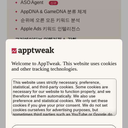
ASO Agent
신규
AppDNA & GameDNA 분류 체계
순위에 오른 모든 키워드 분석
Apple Ads 키워드 인텔리전스
크리에이티브 인텔리전스 강화
크리에이티브 탐색기
CPP & CSL 익스플로러
Welcome to AppTweak. This website uses cookies
인앱 이벤트 조사기
and other tracking technologies.
현지화 인사이트
This website uses strictly necessary, preference,
스크린샷 번역
statistical, and third-party cookies. Some cookies are
necessary for our website to function properly, and we
더 많은 레포팅 기능
therefore set them automatically. We also use
preference and statistical cookies. We only set these
증분성 분석
cookies if you give your prior consent. We do not set
cookies ourselves for advertising purposes, but
전 세계 분석
sometimes third parties such as YouTube or Google do.
Unfortunately, we have no control over this, but you can
더 많은 팀워크 기능
choose whether to accept them. For more information