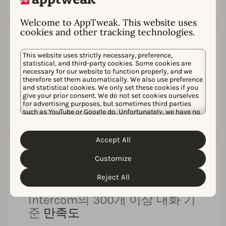
Welcome to AppTweak. This website uses
cookies and other tracking technologies.
4.7
This website uses strictly necessary, preference,
statistical, and third-party cookies. Some cookies are
G2의 180개 이상 리뷰 기준
평균
necessary for our website to function properly, and we
therefore set them automatically. We also use preference
평점
and statistical cookies. We only set these cookies if you
give your prior consent. We do not set cookies ourselves
for advertising purposes, but sometimes third parties
such as YouTube or Google do. Unfortunately, we have no
control over this, but you can choose whether to accept
them. For more information about the protection of your
personal data and the different cookies we use, please
Accept All
Cookie Policy
Privacy Policy
read our
&
. You can
customize your cookie settings and preferences by
Customize
clicking the “Customize” button.
98%
Reject All
Intercom의 300개 이상 대화 기
준
만족도