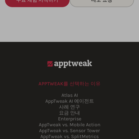
APPTWEAK를 선택하는 이유
Atlas AI
AppTweak AI 에이전트
사례 연구
요금 안내
Enterprise
AppTweak vs. Mobile Action
AppTweak vs. Sensor Tower
AppTweak vs. SplitMetrics