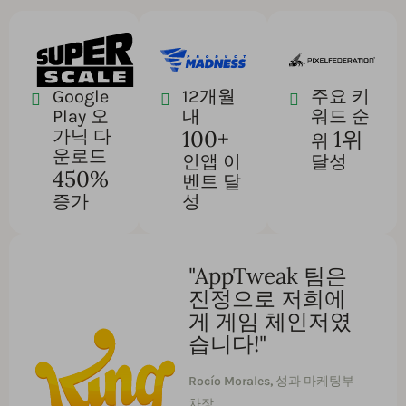
Google
12개월
주요 키
Play 오
내
워드 순
100+
1위
가닉 다
위
운로드
인앱 이
달성
450%
벤트 달
증가
성
"AppTweak 팀은
진정으로 저희에
게 게임 체인저였
습니다!"
Rocío Morales,
성과 마케팅부
차장