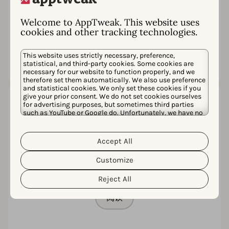
Google Play包含超过400万个应用，每天新增约
3,000个。在我们的屏幕上获得一席之地是一个巨
Welcome to AppTweak. This website uses
大的挑战。
cookies and other tracking technologies.
阅读
This website uses strictly necessary, preference,
statistical, and third-party cookies. Some cookies are
necessary for our website to function properly, and we
therefore set them automatically. We also use preference
and statistical cookies. We only set these cookies if you
give your prior consent. We do not set cookies ourselves
for advertising purposes, but sometimes third parties
领先的应用商店优化工具
such as YouTube or Google do. Unfortunately, we have no
control over this, but you can choose whether to accept
AppTweak 在韩国设立办事处
them. For more information about the protection of your
personal data and the different cookies we use, please
Accept All
总部位于比利时的领先ASO工具AppTweak于今年8
Cookie Policy
Privacy Policy
read our
&
. You can
月在韩国开设了办事处。自2014年成立以来，
customize your cookie settings and preferences by
Customize
AppTweak已在美国、印度和日本设立了办事处，
clicking the “Customize” button.
现在预计将由Gabi Yoon负责韩国地区的业务发
Reject All
展，积极支持当地AppTweak用户。
阅读