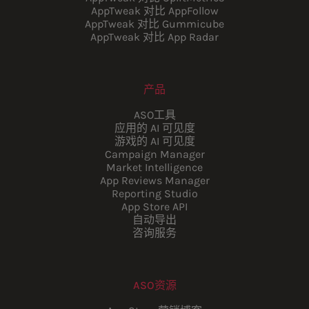
AppTweak 对比 AppFollow
AppTweak 对比 Gummicube
AppTweak 对比 App Radar
产品
ASO工具
应用的 AI 可见度
游戏的 AI 可见度
Campaign Manager
Market Intelligence
App Reviews Manager
Reporting Studio
App Store API
自动导出
咨询服务
ASO资源