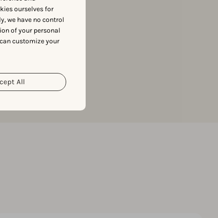
okies ourselves for
y, we have no control
ion of your personal
 can customize your
cept All