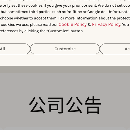
e only set these cookies if you give your prior consent. We do not set co
与我们联系
 but sometimes third parties such as YouTube or Google do. Unfortunatel
n choose whether to accept them. For more information about the protect
Cookie Policy
Privacy Policy
t cookies we use, please read our
&
. You
references by clicking the “Customize” button.
All
Customize
Ac
公司公告