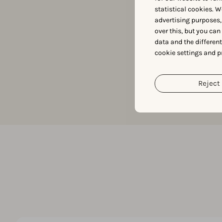
statistical cookies. W
advertising purposes,
over this, but you ca
data and the differen
cookie settings and p
Reject 