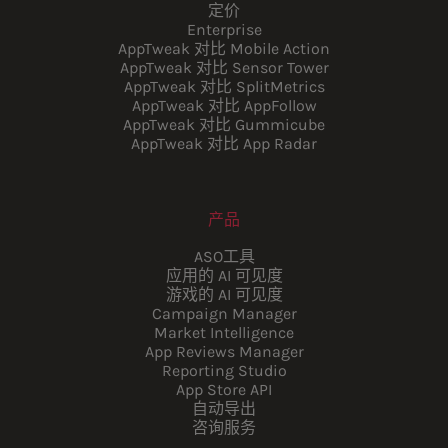
定价
Enterprise
AppTweak 对比 Mobile Action
AppTweak 对比 Sensor Tower
AppTweak 对比 SplitMetrics
AppTweak 对比 AppFollow
AppTweak 对比 Gummicube
AppTweak 对比 App Radar
产品
ASO工具
应用的 AI 可见度
游戏的 AI 可见度
Campaign Manager
Market Intelligence
App Reviews Manager
Reporting Studio
App Store API
自动导出
咨询服务