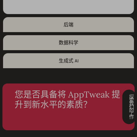
后端
数据科学
生成式 AI
您是否具备将 AppTweak 提
探
索
升到新水平的素质？
我
们
的
工
作