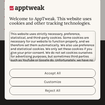
站会：每天或每周多次，取决于小组。
冲刺计划和回顾会议，用于开始和结束每个冲刺。
演示日：每个月，各小队都会向整个 AppTweak 团队展
Welcome to AppTweak. This website uses
示即将推出或最近发布的特性。
cookies and other tracking technologies.
调试：每周四处理错误。
This website uses strictly necessary, preference,
statistical, and third-party cookies. Some cookies are
necessary for our website to function properly, and we
therefore set them automatically. We also use preference
and statistical cookies. We only set these cookies if you
give your prior consent. We do not set cookies ourselves
for advertising purposes, but sometimes third parties
such as YouTube or Google do. Unfortunately, we have no
control over this, but you can choose whether to accept
我们使用的技术
them. For more information about the protection of your
personal data and the different cookies we use, please
Accept All
Cookie Policy
Privacy Policy
read our
&
. You can
customize your cookie settings and preferences by
先进的技术让我们的开发人员和数据科学家能够提升自身
Customize
clicking the “Customize” button.
技能，并以最高效的方式开发我们的工具。
Reject All