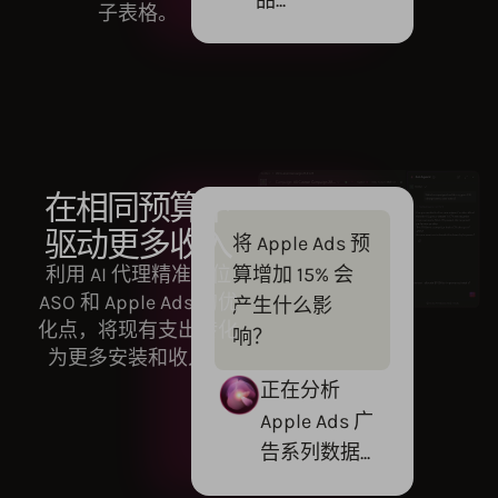
品...
子表格。
在相同预算下
驱动更多收入
将 Apple Ads 预
利用 AI 代理精准定位
算增加 15% 会
ASO 和 Apple Ads 的优
产生什么影
化点，将现有支出转化
响？
为更多安装和收入。
正在分析
Apple Ads 广
告系列数据...