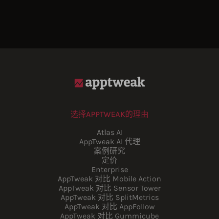
选择APPTWEAK的理由
Atlas AI
AppTweak AI 代理
案例研究
定价
Enterprise
AppTweak 对比 Mobile Action
AppTweak 对比 Sensor Tower
AppTweak 对比 SplitMetrics
AppTweak 对比 AppFollow
AppTweak 对比 Gummicube