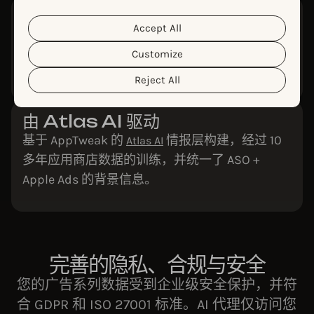
control over this, but you can choose whether to accept
them. For more information about the protection of your
隐私优先的架构
personal data and the different cookies we use, please
Accept All
Cookie Policy
Privacy Policy
AppTweak 将您的数据安全地保存在其自身的基
read our
&
. You can
customize your cookie settings and preferences by
础设施中，隔离账户，且绝不将其用于 AI 模型训
Customize
clicking the “Customize” button.
练。
Reject All
由 Atlas AI 驱动
基于 AppTweak 的
情报层构建，经过 10
Atlas AI
多年应用商店数据的训练，并统一了 ASO +
Apple Ads 的背景信息。
完善的隐私、合规与安全
您的广告系列数据受到企业级安全保护，并符
合 GDPR 和 ISO 27001 标准。AI 代理仅访问您