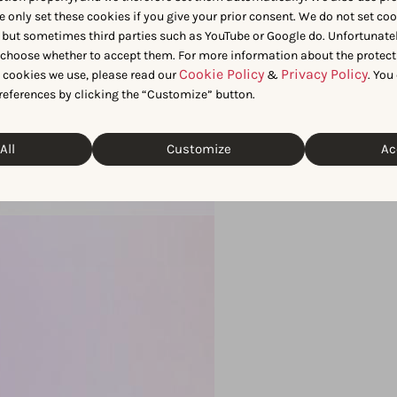
e only set these cookies if you give your prior consent. We do not set co
 but sometimes third parties such as YouTube or Google do. Unfortunatel
n choose whether to accept them. For more information about the protect
Cookie Policy
Privacy Policy
t cookies we use, please read our
&
. You
references by clicking the “Customize” button.
All
Customize
Ac