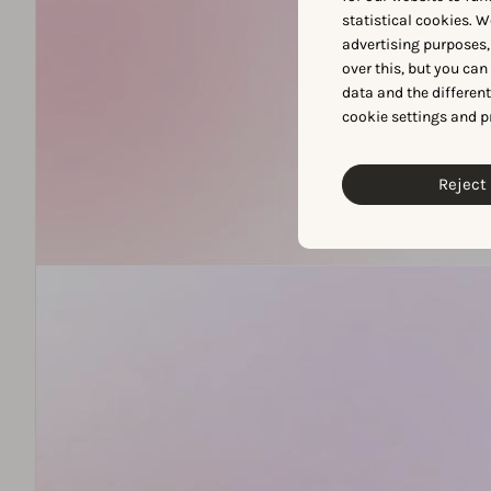
statistical cookies. W
advertising purposes,
over this, but you ca
data and the differen
cookie settings and p
Reject 