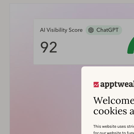
Welcome 
cookies a
This website uses stri
for our website to fu