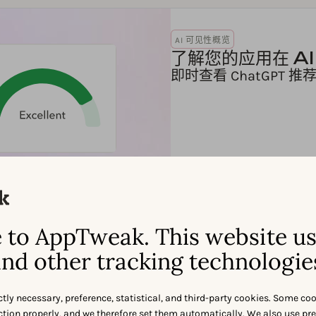
AI 可见性概览
了解您的应用在 A
即时查看 ChatGP
to AppTweak. This website u
nd other tracking technologie
ctly necessary, preference, statistical, and third-party cookies. Some co
nction properly, and we therefore set them automatically. We also use pr