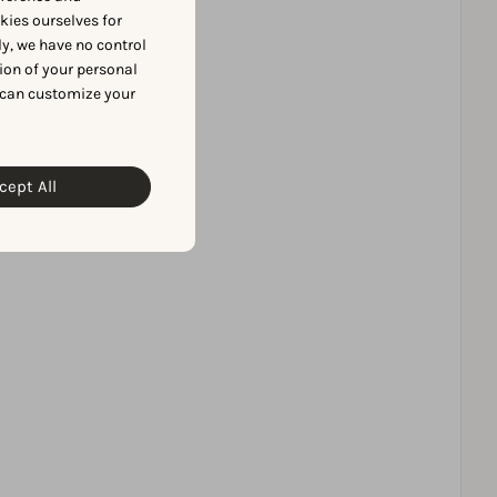
okies ourselves for
y, we have no control
ion of your personal
 can customize your
cept All