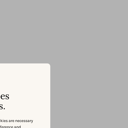
ses
s.
okies are necessary
eference and