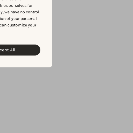
okies ourselves for
y, we have no control
ion of your personal
 can customize your
cept All