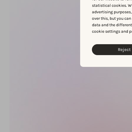
statistical cookies. W
advertising purposes,
over this, but you ca
data and the differen
cookie settings and p
Reject 