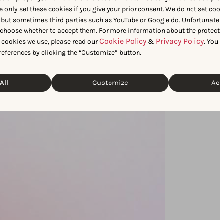
e only set these cookies if you give your prior consent. We do not set co
 but sometimes third parties such as YouTube or Google do. Unfortunatel
n choose whether to accept them. For more information about the protect
Cookie Policy
Privacy Policy
t cookies we use, please read our
&
. You
references by clicking the “Customize” button.
All
Customize
Ac