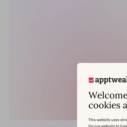
Welcome 
cookies a
This website uses stri
for our website to fu