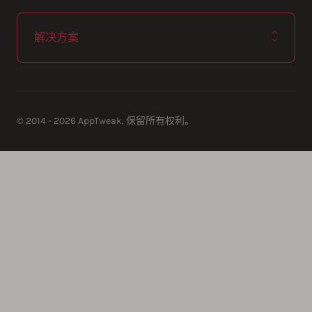
解决方案
© 2014 - 2026 AppTweak. 保留所有权利。
AppTweak SA
info@apptweak.com
avenue Louise 235
Brussels
,
,
1050
Belgium
https://www.apptweak.com
https://www.apptweak.com/img/
app store marketing, aso