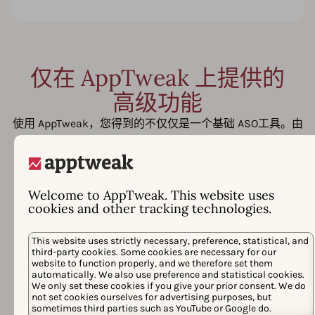
仅在 AppTweak 上提供的
高级功能
使用 AppTweak，您得到的不仅仅是一个基础 ASO工具。由
Atlas AI 提供支持——该 AI 经过十多年 App Store 和 Google
Play 数据的训练——AppTweak 提供 App Radar 根本无法比
拟的高级 insights。
Welcome to AppTweak. This website uses
cookies and other tracking technologies.
This website uses strictly necessary, preference, statistical, and
third-party cookies. Some cookies are necessary for our
website to function properly, and we therefore set them
automatically. We also use preference and statistical cookies.
We only set these cookies if you give your prior consent. We do
not set cookies ourselves for advertising purposes, but
sometimes third parties such as YouTube or Google do.