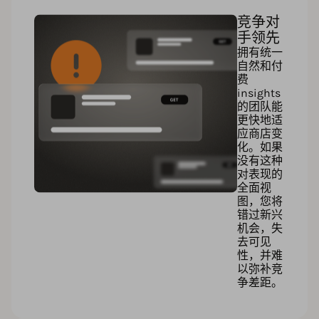
竞争对
手领先
拥有统一
自然和付
费
insights
的团队能
更快地适
应商店变
化。如果
没有这种
对表现的
全面视
图，您将
错过新兴
机会，失
去可见
性，并难
以弥补竞
争差距。