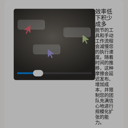
效率低
下积少
成多
脱节的工
具和手动
工作流程
会减慢您
的执行速
度。随着
时间的推
移，这种
摩擦会延
迟发布、
增加成
本，并限
制您的团
队充满信
心地进行
规模化扩
张的能
力。