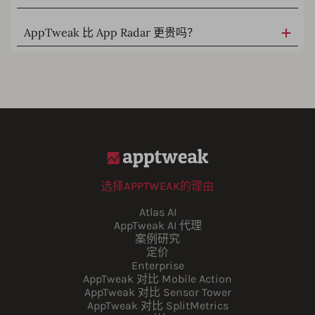
AppTweak 比 App Radar 更贵吗？
选择APPTWEAK的理由
Atlas AI
AppTweak AI 代理
案例研究
定价
Enterprise
AppTweak 对比 Mobile Action
AppTweak 对比 Sensor Tower
AppTweak 对比 SplitMetrics