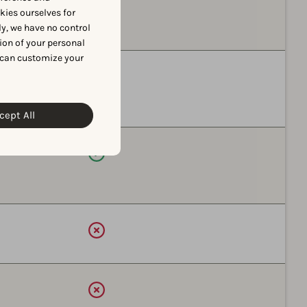
okies ourselves for
y, we have no control
ion of your personal
 can customize your
可用
cept All
可用
可用
可用