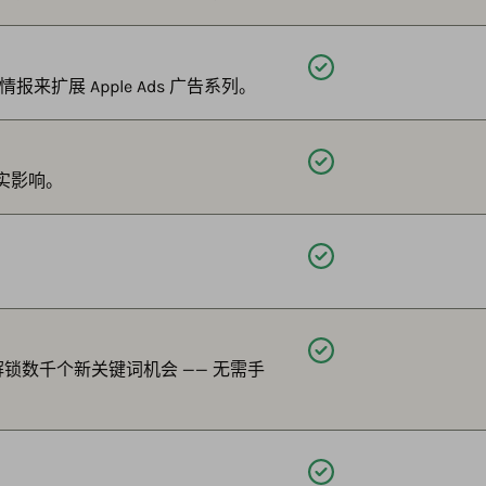
可用
来扩展 Apple Ads 广告系列。
可用
真实影响。
可用
。
可用
聚类解锁数千个新关键词机会 —— 无需手
可用