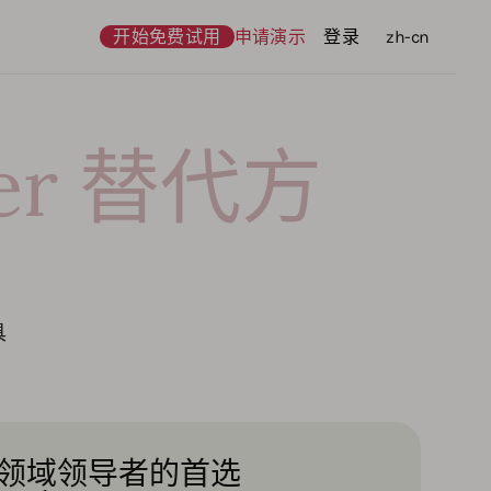
开始免费试用
申请演示
登录
语言
zh-cn
wer 替代方
具
领域领导者的首选