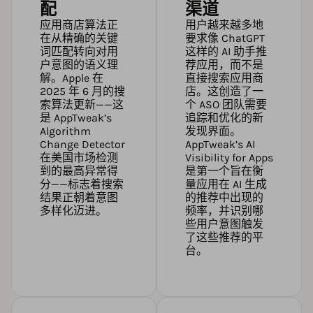
配
渠道
应用商店算法正
用户越来越多地
在从精确的关键
要求像 ChatGPT
词匹配转向对用
这样的 AI 助手推
户意图的语义理
荐应用，而不是
解。Apple 在
直接搜索应用商
2025 年 6 月的搜
店。这创造了一
索算法更新——这
个 ASO 团队需要
是
AppTweak’s
追踪和优化的新
Algorithm
发现界面。
Change Detector
AppTweak’s AI
在美国市场检测
Visibility for Apps
到的最高异常得
是第一个旨在衡
分——标志着搜索
量应用在 AI 生成
结果正朝着意图
的推荐中出现的
多样化迈进。
频率，并识别哪
些用户意图触发
了这些推荐的平
台。