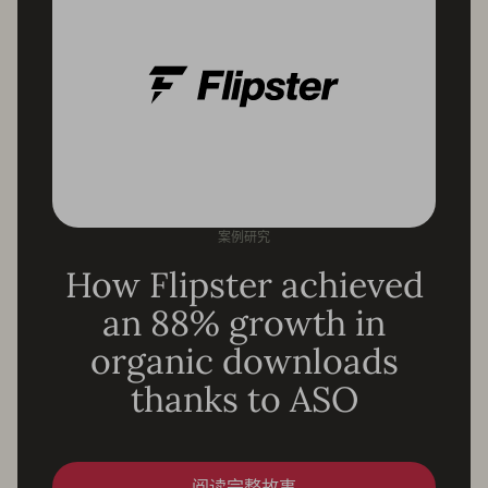
案例研究
How Flipster achieved
an 88% growth in
organic downloads
thanks to ASO
阅读完整故事