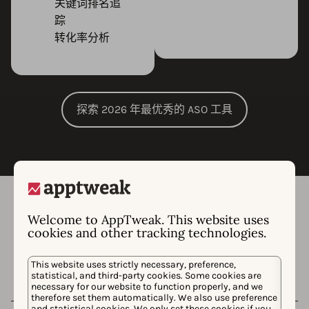
关键词排名追
踪
转化率分析
探索 2026 年最优秀的 ASO 工具
如何构建高效的 ASO 策略
Welcome to AppTweak. This website uses
根据这份完整清单来制定并实施成功的应用商
cookies and other tracking technologies.
店优化策略。
This website uses strictly necessary, preference,
statistical, and third-party cookies. Some cookies are
necessary for our website to function properly, and we
1. 分析
therefore set them automatically. We also use preference
and statistical cookies. We only set these cookies if you