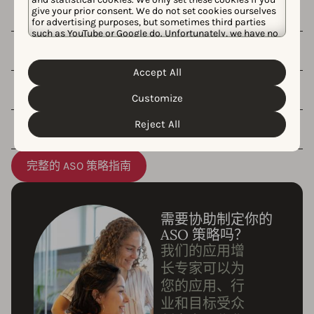
give your prior consent. We do not set cookies ourselves
2. 优化元数据和 AI 就绪度
for advertising purposes, but sometimes third parties
such as YouTube or Google do. Unfortunately, we have no
control over this, but you can choose whether to accept
them. For more information about the protection of your
3. 创建并测试视觉效果
personal data and the different cookies we use, please
Accept All
Cookie Policy
Privacy Policy
read our
&
. You can
customize your cookie settings and preferences by
4. 改善用户反馈和参与度
Customize
clicking the “Customize” button.
Reject All
5. 追踪与迭代
完整的 ASO 策略指南
需要协助制定你的
ASO 策略吗？
我们的应用增
长专家可以为
您的应用、行
业和目标受众