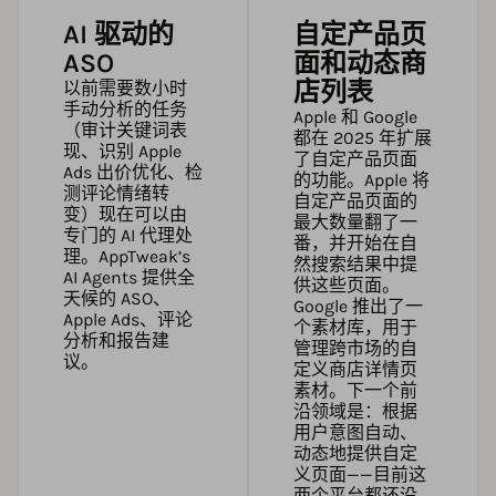
AI 驱动的
自定产品页
ASO
面和动态商
店列表
以前需要数小时
手动分析的任务
Apple 和 Google
（审计关键词表
都在 2025 年扩展
现、识别 Apple
了自定产品页面
Ads 出价优化、检
的功能。Apple 将
测评论情绪转
自定产品页面的
变）现在可以由
最大数量翻了一
专门的 AI 代理处
番，并开始在自
理。
AppTweak’s
然搜索结果中提
AI Agents
提供全
供这些页面。
天候的 ASO、
Google 推出了一
Apple Ads、评论
个素材库，用于
分析和报告建
管理跨市场的自
议。
定义商店详情页
素材。下一个前
沿领域是：根据
用户意图自动、
动态地提供自定
义页面——目前这
两个平台都还没