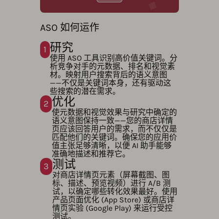
ASO 如何运作
研究
1
使用 ASO 工具识别高价值关键词。分
析竞争对手的元数据、排名和视觉素
材。映射用户搜索背后的语义意图
——不仅是关键词本身，还有驱动这
些搜索的潜在需求。
优化
2
使元数据和视觉效果与研究中确定的
语义意图保持一致——您的商店详情
页应该回答用户的需求，而不仅仅是
匹配他们的关键词。确保您的应用价
值主张足够清晰，以便 AI 助手能够
准确地描述和推荐它。
测试
3
对商店详情页元素（屏幕截图、图
标、描述、预览视频）进行 A/B 测
试，以确定哪些转化效果最好。使用
产品页面优化 (App Store) 或商店详
情页实验 (Google Play) 来运行受控
测试。