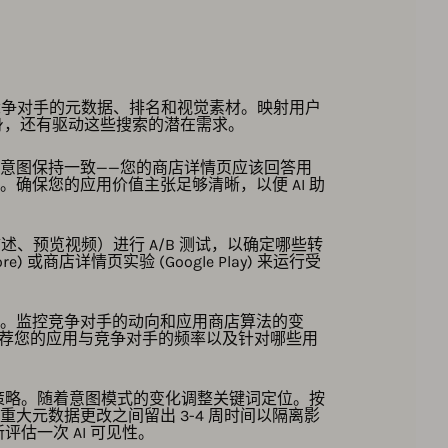
析竞争对手的元数据、排名和视觉素材。映射用户
身，还有驱动这些搜索的潜在需求。
意图保持一致——您的商店详情页应该回答用
确保您的应用价值主张足够清晰，以便 AI 助
、预览视频）进行 A/B 测试，以确定哪些转
) 或商店详情页实验 (Google Play) 来运行受
。监控竞争对手的动向和应用商店算法的变
助手推荐您的应用与竞争对手的频率以及针对哪些用
 策略。随着意图模式的变化调整关键词定位。按
大元数据更改之间留出 3-4 周时间以隔离影
评估一次 AI 可见性。