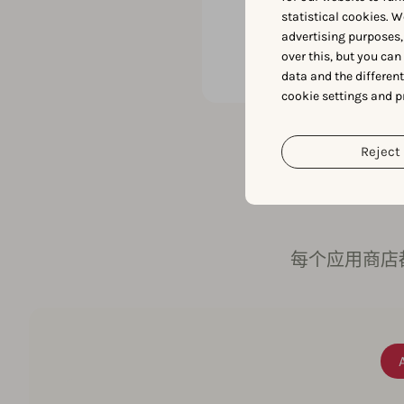
在饱和市场中的竞
statistical cookies. W
付费支出的情况下
advertising purposes,
over this, but you ca
data and the differen
cookie settings and p
Reject 
每个应用商店