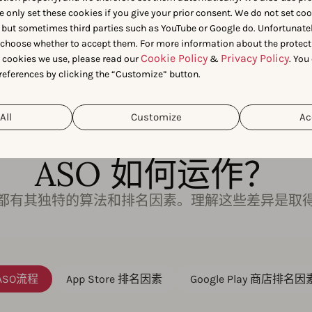
争优势。
每个商店都有超过 200 万个应用（
Statista, 202
e only set these cookies if you give your prior consent. We do not set co
脱颖而出的主要杠杆。
 but sometimes third parties such as YouTube or Google do. Unfortunatel
n choose whether to accept them. For more information about the protect
Cookie Policy
Privacy Policy
t cookies we use, please read our
&
. You
references by clicking the “Customize” button.
All
Customize
Ac
ASO 如何运作？
都有其独特的算法和排名因素。理解这些差异是取
ASO流程
App Store 排名因素
Google Play 商店排名因