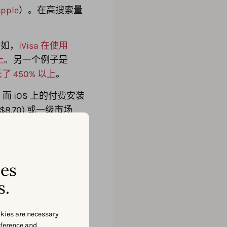
Apple
）。在高搜索量
例如，
iVisa 在使用
上
。另一个例子是
了 450% 以上
。
而 iOS 上的付费安装
$8.70) 或一级市场
率，因为他们的意图
ses
AppTweak. 数
s.
在 4.0 或更高的评分
okies are necessary
eference and