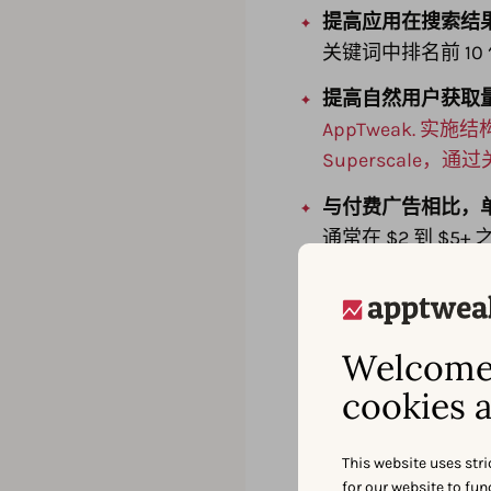
提高应用在搜索结
关键词中排名前 1
提高自然用户获取
AppTweak. 实
Superscale，
与付费广告相比，
通常在 $2 到 $5+
中，这一数字显著
改善用户质量和留
与应用的价值主张
Welcome 
提升品牌认知度和
cookies a
据，App Store 上
（
AppTweak ASO T
This website uses stri
for our website to fu