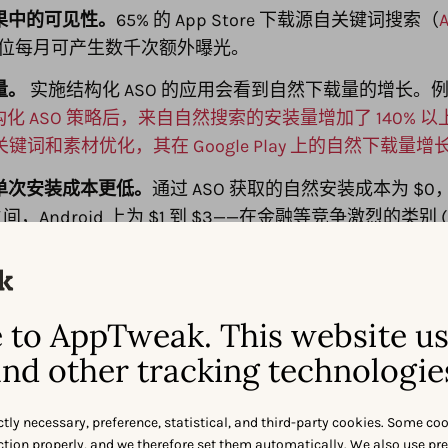
果中的可见性。
65% 的 App Store 下载源自关键词搜索（
0 位每月可产生数千次额外曝光。
量。
实施结构化 ASO 的应用会看到自然下载量的增长。
施结构化 ASO 策略后，来自自然搜索的安装量增加了 140% 以
通过关键词和素材优化，其在 Google Play 上的自然下载量增长
单次安装成本更低。
通过 ASO 获取的自然安装成本为 $0，
 之间，Android 上为 $1 到 $3——在金融等竞争激烈的类别 (
更高（
Business of Apps, 2025
）。
存率。
通过自然搜索发现应用的用户往往具有更高的留存
相匹配。
to AppTweak. This website u
信任度。
始终保持在靠前排名的应用可以建立品牌熟悉度。根据 
nd other tracking technologie
 90% 的推荐应用和 Google Play 上 85% 的推荐应用保持
rends & Benchmarks Report, 2025
）。
ctly necessary, preference, statistical, and third-party cookies. Some co
nction properly, and we therefore set them automatically. We also use pr