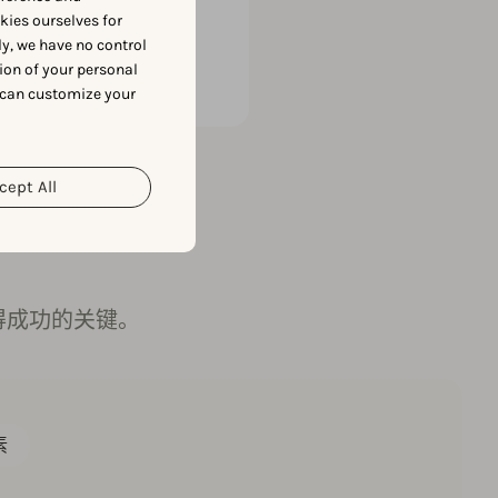
6
），ASO 是在不增加
okies ourselves for
y, we have no control
ion of your personal
 can customize your
cept All
得成功的关键。
素