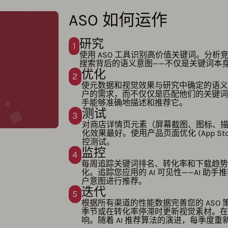
ASO 如何运作
研究
1
使用 ASO 工具识别高价值关键词。分
搜索背后的语义意图——不仅是关键词本
优化
2
使元数据和视觉效果与研究中确定的语义
户的需求，而不仅仅是匹配他们的关键词。
手能够准确地描述和推荐它。
测试
3
对商店详情页元素（屏幕截图、图标、描述
化效果最好。使用产品页面优化 (App Store
控测试。
监控
4
每周追踪关键词排名、转化率和下载趋势
化。追踪您应用的 AI 可见性——AI 
户意图进行推荐。
迭代
5
根据所有渠道的性能数据完善您的 ASO
季节或在转化率停滞时更新视觉素材。在重
响。随着 AI 推荐算法的演进，每季度重新