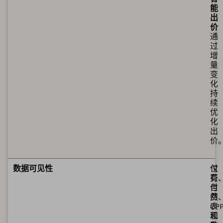
能
出
价
通
过
增
量
变
化
持
续
优
化
出
价
可
可
数据可见性
仅
付
有
费
付
自
费
然
表
CP
现
和