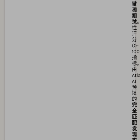
键
量
词
和
测
相
试
关
性
评
分
(0-
100
指
标
由
Atl
AI
预
填
的
完
全
匹
配
发
现