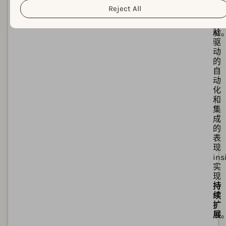
反
词
Reject All
复
发
试
现
验
AI
驱
动
的
自
动
化
和
集
成
的
表
现
ins
实
现
持
续
扩
展