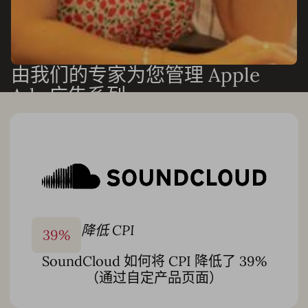
由我们的专家为您管理 Apple
Ads 广告系列
需要成果但不想增加人手？我们的 Apple Ads 和 ASO 专家
可以端到端地运行您的广告系列，或与您的团队协作以加速
增长。我们可以处理：
全方位 Apple Ads 广告系列管理
关键词发现与优化
自定义自动化设置和智能出价监控
降低 CPI
39
%
自定产品页面创建和素材测试
SoundCloud 如何将 CPI 降低了 39%
每月报告和表现分析
（通过自定产品页面）
以及更多
凭借 10 多年的应用商店专业知识和遍布 7 个以上国家/地区