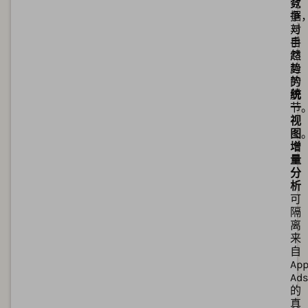
数
竞
据
争
与
对
自
手
然
趋
趋
势
势
的
脱
统
节
一
视
图
增
量
分
析
可
隔
离
来
自
App
Ads
的
真