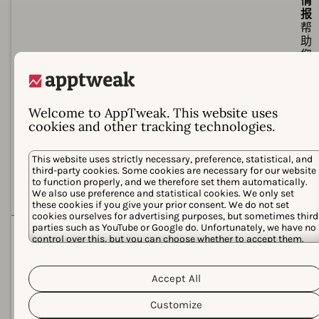
情
报
帮
助
您
保
护
品
牌
Welcome to AppTweak. This website uses
并
cookies and other tracking technologies.
把
握
This website uses strictly necessary, preference, statistical, and
新
third-party cookies. Some cookies are necessary for our website
机
to function properly, and we therefore set them automatically.
会
We also use preference and statistical cookies. We only set
these cookies if you give your prior consent. We do not set
cookies ourselves for advertising purposes, but sometimes third
parties such as YouTube or Google do. Unfortunately, we have no
可
可
规模化
依
通
control over this, but you can choose whether to accept them.
赖
过
For more information about the protection of your personal data
手
先
Cookie Policy
and the different cookies we use, please read our
动
进
Privacy Policy
&
. You can customize your cookie settings and
Accept All
流
的
preferences by clicking the “Customize” button.
程
关
Customize
和
键