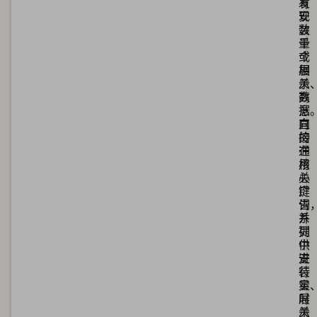
有
发
安
现
装
数
量
千
或
个
展
相
示
关
数
高
据
意
直
向
接
的
在
通
核
用
心
关
广
键
告
词
系
并
列
提
中
供
进
安
行
装
实
量
时
展
关
示