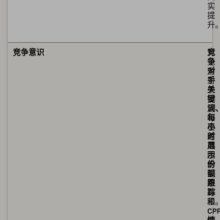
实
提
升
可
可
竞争意识
对
竞
竞
争
争
对
对
手
手
关
投
键
放
词
和
每
覆
小
盖
时
范
展
围
示
的
份
洞
额
察
跟
有
踪
限
和
CP