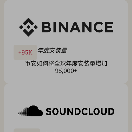
的专门团队，我们将 AppTweak 的先进技术与实操执行相结
合，以更快地交付可衡量的结果，让您可以
专注于策略，其
余的交给我们
。
了解更多
年度安装量
+
95
K
币安如何将全球年度安装量增加
95,000+