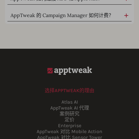
AppTweak 的 Campaign Manager 如何计费？
选择APPTWEAK的理由
Atlas AI
AppTweak AI 代理
案例研究
定价
Enterprise
AppTweak 对比 Mobile Action
AppTweak 对比 Sensor Tower