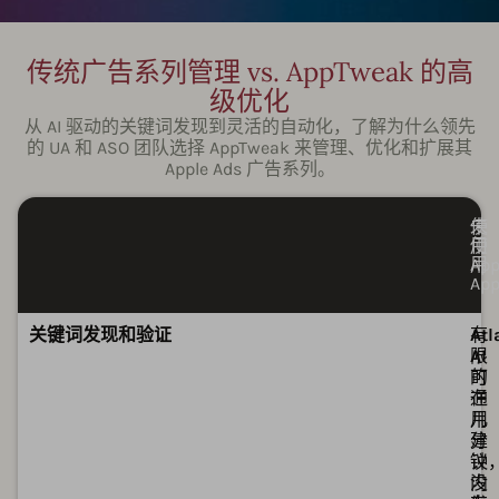
传统广告系列管理 vs. AppTweak 的高
级优化
从 AI 驱动的关键词发现到灵活的自动化，了解为什么领先
的 UA 和 ASO 团队选择 AppTweak 来管理、优化和扩展其
Apple Ads 广告系列。
未
使
使
用
用
Ap
Ap
可
可
关键词发现和验证
有
Atl
限
AI
的
可
通
在
用
几
建
分
议
钟
没
内