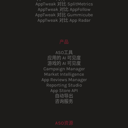
AppTweak 对比 SplitMetrics
AppTweak 对比 AppFollow
AppTweak 对比 Gummicube
AppTweak 对比 App Radar
产品
ASO工具
应用的 AI 可见度
游戏的 AI 可见度
Campaign Manager
Market Intelligence
App Reviews Manager
Reporting Studio
App Store API
自动导出
咨询服务
ASO资源