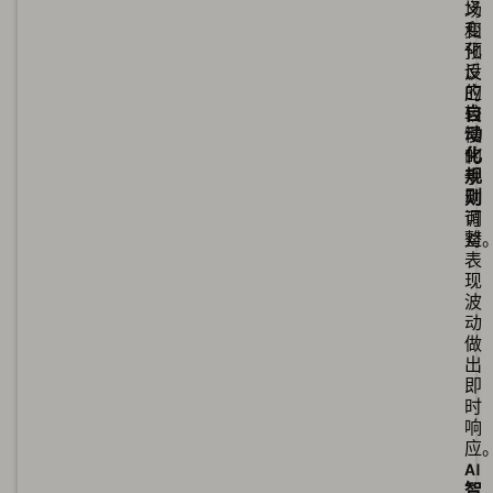
场
义
变
和
化
预
反
设
应
的
较
自
慢
动
的
化
手
规
动
则
调
可
整
对
表
现
波
动
做
出
即
时
响
应
AI
智