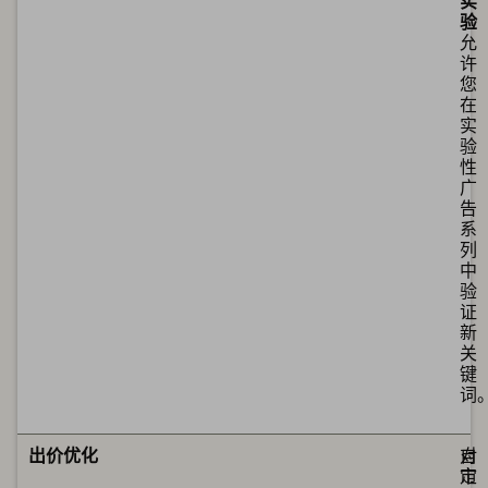
实
验
允
许
您
在
实
验
性
广
告
系
列
中
验
证
新
关
键
词
可
可
出价优化
对
自
市
定