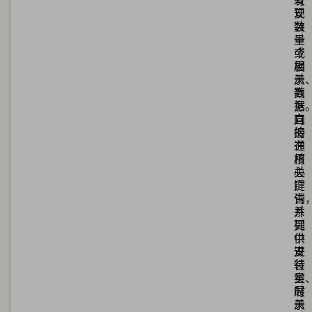
有
发
安
现
装
数
量
千
或
个
展
相
示
关
数
高
据
意
直
向
接
的
在
通
核
用
心
关
广
键
告
词
系
并
列
提
中
供
进
安
行
装
实
量
时
展
关
示