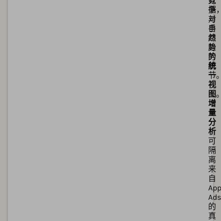
数
竞
据
争
与
对
自
手
然
趋
趋
势
势
的
脱
统
节
一
视
图
增
量
分
析
可
隔
离
来
自
App
Ads
的
真