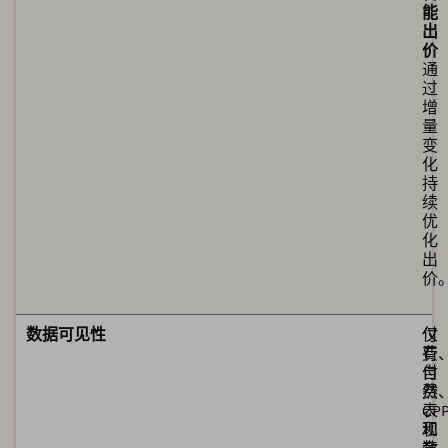
能
出
价
通
过
增
量
变
化
持
续
优
化
出
价
可
可
数据可见性
仅
付
有
费
付
自
费
然
表
CP
现
和