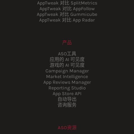
AppTweak 对比 SplitMetrics
AppTweak 对比 AppFollow
AppTweak 对比 Gummicube
AppTweak 对比 App Radar
产品
ASO工具
应用的 AI 可见度
游戏的 AI 可见度
Campaign Manager
Market Intelligence
App Reviews Manager
Reporting Studio
App Store API
自动导出
咨询服务
ASO资源