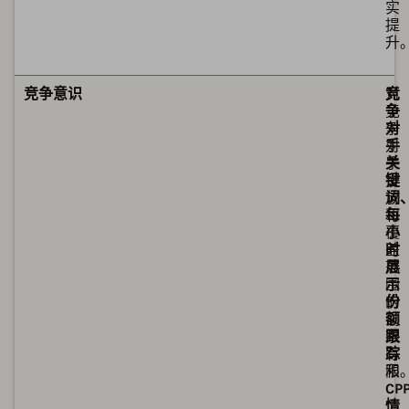
实
提
升
可
可
竞争意识
对
竞
竞
争
争
对
对
手
手
关
投
键
放
词
和
每
覆
小
盖
时
范
展
围
示
的
份
洞
额
察
跟
有
踪
限
和
CP
情