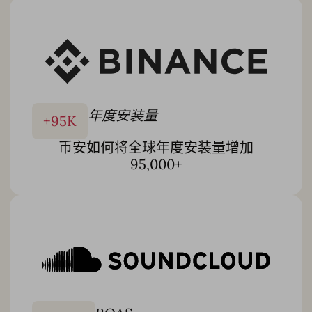
的专门团队，我们将 AppTweak 的先进技术与实操执行相结
合，以更快地交付可衡量的结果，让您可以
专注于策略，其
余的交给我们
。
了解更多
年度安装量
+
95
K
币安如何将全球年度安装量增加
95,000+