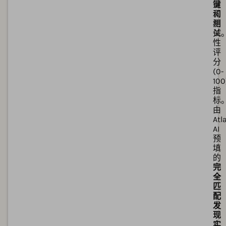
键
量
词
和
测
相
试
关
性
评
分
(0-
100
指
标
由
Atl
AI
预
填
的
完
全
匹
配
发
现
实