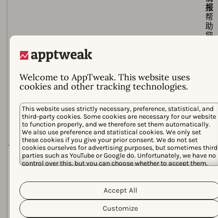
报
帮
助
您
保
护
品
牌
Welcome to AppTweak. This website uses
并
cookies and other tracking technologies.
把
握
This website uses strictly necessary, preference, statistical, and
新
third-party cookies. Some cookies are necessary for our website
机
to function properly, and we therefore set them automatically.
会
We also use preference and statistical cookies. We only set
these cookies if you give your prior consent. We do not set
cookies ourselves for advertising purposes, but sometimes third
可
可
规模化
依
通
parties such as YouTube or Google do. Unfortunately, we have no
control over this, but you can choose whether to accept them.
赖
过
For more information about the protection of your personal data
手
先
Cookie Policy
and the different cookies we use, please read our
动
进
Privacy Policy
&
. You can customize your cookie settings and
Accept All
流
的
preferences by clicking the “Customize” button.
程
关
Customize
和
键