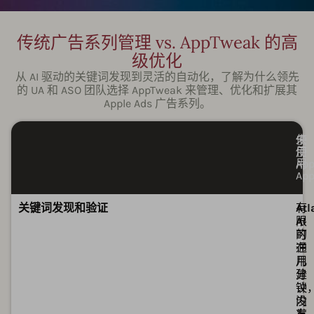
传统广告系列管理 vs. AppTweak 的高
级优化
从 AI 驱动的关键词发现到灵活的自动化，了解为什么领先
的 UA 和 ASO 团队选择 AppTweak 来管理、优化和扩展其
Apple Ads 广告系列。
未
使
使
用
用
Ap
Ap
可
可
关键词发现和验证
有
Atl
限
AI
的
可
通
在
用
几
建
分
议
钟
没
内