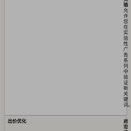
验
允
许
您
在
实
验
性
广
告
系
列
中
验
证
新
关
键
词
可
可
出价优化
对
自
市
定