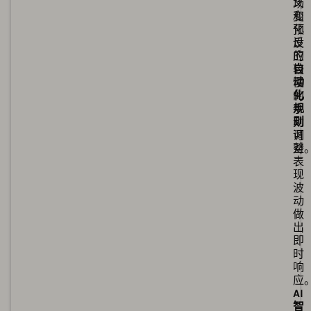
场
义
变
和
化
预
反
设
应
的
较
自
慢
动
的
化
手
规
动
则
调
可
整
对
表
现
波
动
做
出
即
时
响
应
AI
智