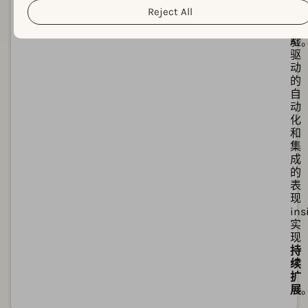
反
词
Reject All
复
发
试
现
验
AI
驱
动
的
自
动
化
和
集
成
的
表
现
ins
实
现
持
续
扩
展