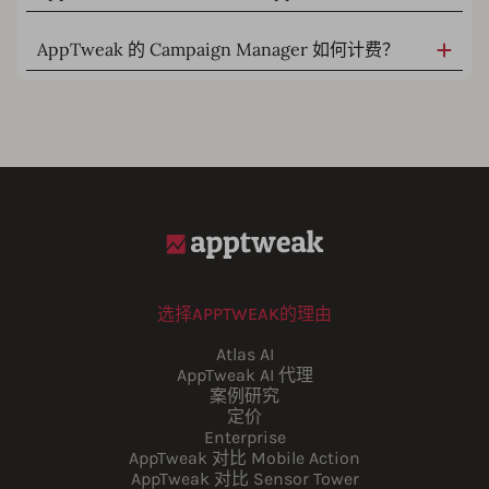
AppTweak 的 Campaign Manager 如何计费？
选择APPTWEAK的理由
Atlas AI
AppTweak AI 代理
案例研究
定价
Enterprise
AppTweak 对比 Mobile Action
AppTweak 对比 Sensor Tower