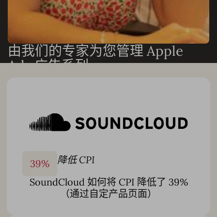
由我们的专家为您管理 Apple
Ads 广告系列
需要成果但不想增加人手？我们的 Apple Ads 和 ASO 专家
可以端到端地运行您的广告系列，或与您的团队协作以加速
增长。我们可以处理：
全方位 Apple Ads 广告系列管理
关键词发现与优化
自定义自动化设置和智能出价监控
降低 CPI
39
%
自定产品页面创建和素材测试
SoundCloud 如何将 CPI 降低了 39%
每月报告和表现分析
（通过自定产品页面）
以及更多
凭借 10 多年的应用商店专业知识和遍布 7 个以上国家/地区