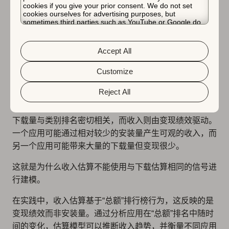
可比性和一致性。
cookies if you give your prior consent. We do not set
cookies ourselves for advertising purposes, but
sometimes third parties such as YouTube or Google do.
Unfortunately, we have no control over this, but you can
收入估算使用变现信号，
choose whether to accept them. For more information
about the protection of your personal data and the
Accept All
而非下载信号
different cookies we use, please read our
Cookie Policy
&
Privacy Policy
. You can customize your cookie settings
and preferences by clicking the “Customize” button.
Customize
收入估算使用反映变现绩效（主要是“总额”排行榜行为）
Reject All
而非下载量的商店信号进行计算。
下载量与类别排名密切相关，而收入则由变现绩效驱动。
一个应用可能通过相对较少的安装量产生可观的收入，而
另一个应用可能带来大量的下载量但变现很少。
这就是为什么收入估算不能使用与下载估算相同的信号进
行建模。
在实践中，收入估算基于“总额”排行榜行为，这反映的是
变现绩效而非安装量。通过分析应用在“总额”排名中随时
间的变化，估算模型可以推断收入趋势，并衡量不同应用