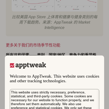
比较美国 App Store 上体育和健康与健身类别的每
周下载趋势。来源：AppTweak 的 Market
Intelligence
更多关于我们的市场季节性功能
所有这些因素——类别、国家/地区、竞争力和季节性
——意味着估算不能仅凭排名来建立。
您需要一个经过训练的模型来解释跨类别和国家/地区的
Welcome to AppTweak. This website uses cookies
季节性效应，这样可预测的季节性高峰就不会被误解为意
and other tracking technologies.
外增长（或下降）。
This website uses strictly necessary, preference,
AppTweak 的下载估算方法通过使用专有的深度学习模型
statistical, and third-party cookies. Some cookies are
来解决这个问题，该模型旨在跨国家/地区和类别工作，
necessary for our website to function properly, and we
therefore set them automatically. We also use
因此当您分析不同的应用、区域或垂直领域时，估算保持
preference and statistical cookies. We only set these