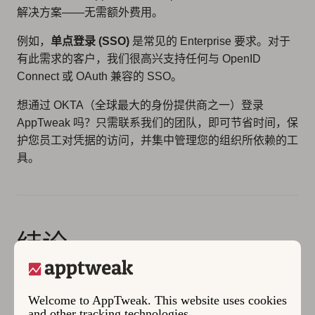
解决方案——无需额外费用。
例如，
单点登录 (SSO)
是常见的 Enterprise 要求。对于
有此需求的客户，我们很高兴支持任何与 OpenID
Connect 或 OAuth 兼容的 SSO。
想通过 OKTA（全球最大的身份提供商之一）登录
AppTweak 吗？只需联系我们的团队，即可节省时间，保
护您员工对凭据的访问，并集中管理您的组织所依赖的工
具。
结论
我们非常自豪地宣布，
AppTweak 排名第一的 ASO 平台
已获得 ISO/IEC 27001 认证
，该认证由国际标准化组织
Welcome to AppTweak. This website uses cookies
颁发，是“全球最知名的信息安全管理系统标准。”
and other tracking technologies.