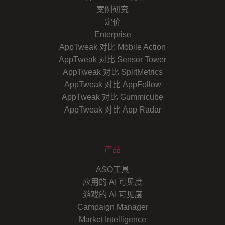
案例研究
定价
Enterprise
AppTweak 对比 Mobile Action
AppTweak 对比 Sensor Tower
AppTweak 对比 SplitMetrics
AppTweak 对比 AppFollow
AppTweak 对比 Gummicube
AppTweak 对比 App Radar
产品
ASO工具
应用的 AI 可见度
游戏的 AI 可见度
Campaign Manager
Market Intelligence