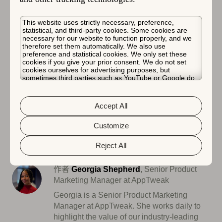
数据安全始终是我们的首要任务。现在，我们很高兴将
This website uses strictly necessary, preference,
statistical, and third-party cookies. Some cookies are
ISO 27001 认证添加到 AppTweak 的高质量信息安全实
necessary for our website to function properly, and we
践中（包括 GDPR 合规性、PCI DSS 合规性和单点登
therefore set them automatically. We also use
preference and statistical cookies. We only set these
录）。
cookies if you give your prior consent. We do not set
cookies ourselves for advertising purposes, but
全球 2,000 家移动行业领导者信赖
sometimes third parties such as YouTube or Google do.
Unfortunately, we have no control over this, but you can
choose whether to accept them. For more information
about the protection of your personal data and the
Accept All
different cookies we use, please read our
Cookie Policy
开始免费试用
&
Privacy Policy
. You can customize your cookie settings
and preferences by clicking the “Customize” button.
Customize
Reject All
作者
Georgia Shepherd
, Senior Product
Marketing Manager at AppTweak
Georgia is a Senior Product Marketing
Manager at AppTweak. She works daily to
highlight the value of our industry-leading