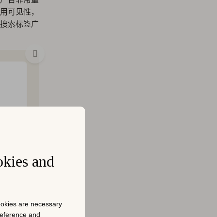
用可见性，
搜索标签广
okies and
cookies are necessary
preference and