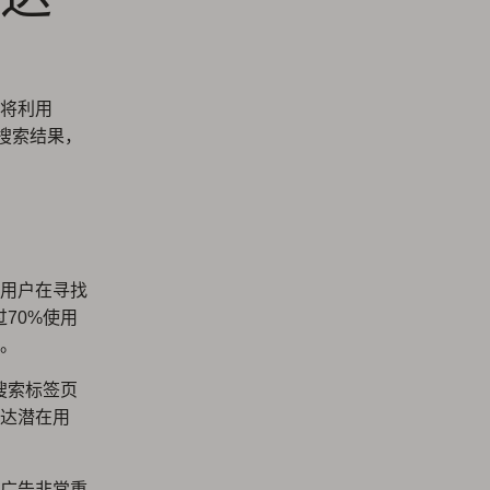
将利用
和搜索结果，
用户在寻找
过70%使用
。
搜索标签页
达潜在用
广告非常重