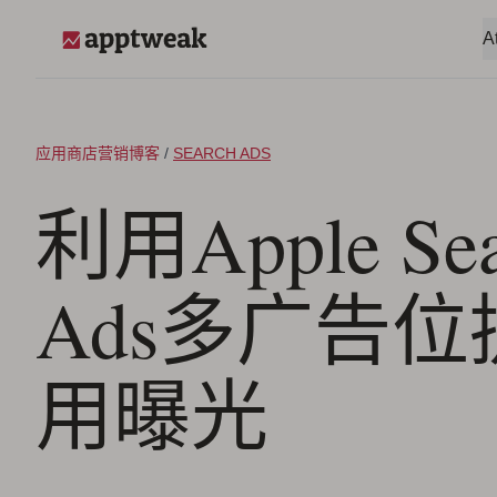
跳至内容
A
AppTweak
应用商店营销博客
/
SEARCH ADS
利用Apple Sea
Ads多广告
用曝光