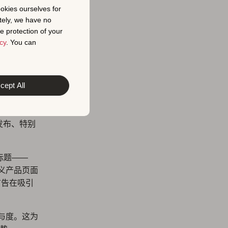
ookies ourselves for
。来源：
tely, we have no
e protection of your
cy
. You can
cept All
了一个绝佳
App
发布、特别
副标题——
义产品页面
广告在吸引
与度。这为