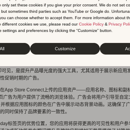
e only set these cookies if you give your prior consent. We do not set c
标签广告帮助您在用户通过App Store搜索之前吸引他们的注意
, but sometimes third parties such as YouTube or Google do. Unfortuna
Apple Search Ads）
t you can choose whether to accept them. For more information about th
 different cookies we use, please read our
Cookie Policy
&
Privacy Poli
 settings and preferences by clicking the “Customize” button.
ay标签页
All
Customize
Ac
万用户开启他们的App Store之旅，Today标签页广告为您提供
，将您的App展示在应用商店的核心位置。这一广告位在用户打开
时立即可见，是提升产品曝光度的强大工具，尤其适用于展示新应用
性促销时期的广告。
App Store Connect上传的应用资产——应用名称、图标和
标签页广告为用户提供了流畅的浏览体验。广告会将用户引导至自定
，并根据应用图标的颜色在广告中展示动态背景动画。这确保了
的同时保持了品牌要素的一致性。
oday标签页的优势位置，您的应用将获得更高的可见性和用户参