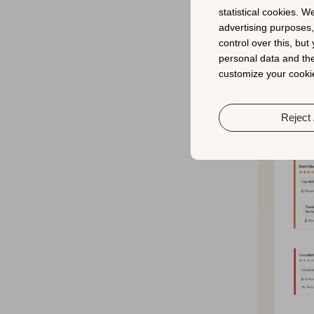
statistical cookies. W
advertising purposes
应用评价不
control over this, bu
有助于识别
personal data and the
价以更好地
customize your cookie
用表现和增
Reject 