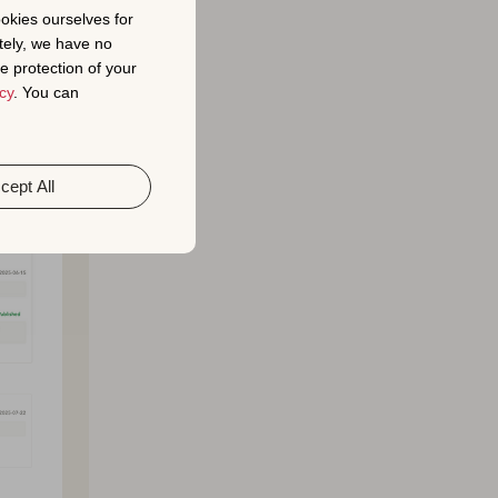
ookies ourselves for
tely, we have no
渠道。它们
e protection of your
控和分析评
cy
. You can
最终推动应
cept All