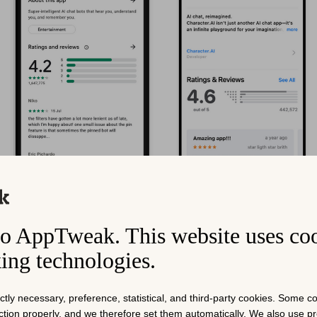
o AppTweak. This website uses co
king technologies.
ictly necessary, preference, statistical, and third-party cookies. Some 
Google Play（左）和 App Store（右）上的应用评价示例
nction properly, and we therefore set them automatically. We also use 