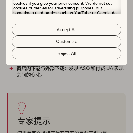
cookies if you give your prior consent. We do not set
cookies ourselves for advertising purposes, but
关键报告及其解读：
sometimes third parties such as YouTube or Google do.
Unfortunately, we have no control over this, but you can
两个商店的总下载量
：全面了解您在两个商店的综合
choose whether to accept them. For more information
about the protection of your personal data and the
表现，并发现异常的峰值或下降。
Accept All
different cookies we use, please read our
Cookie Policy
&
Privacy Policy
. You can customize your cookie settings
下载趋势和份额
：了解每个商店如何促进增长。这有
and preferences by clicking the “Customize” button.
Customize
助于设定 OKR 或调整预算。
性能概览
：跟踪增长是来自更高的可见性（曝光
Reject All
量）、安装量的提升还是更好的转化。
商店内下载与外部下载
：发现 ASO 和付费 UA 表现
之间的变化。
专家提示