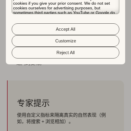
cookies if you give your prior consent. We do not set
cookies ourselves for advertising purposes, but
两个商店的总下载量
：全面了解您在两个商店的综合
sometimes third parties such as YouTube or Google do.
表现，并发现异常的峰值或下降。
Unfortunately, we have no control over this, but you can
choose whether to accept them. For more information
下载趋势和份额
：了解每个商店如何促进增长。这有
about the protection of your personal data and the
Accept All
different cookies we use, please read our
Cookie Policy
助于设定 OKR 或调整预算。
&
Privacy Policy
. You can customize your cookie settings
and preferences by clicking the “Customize” button.
Customize
性能概览
：跟踪增长是来自更高的可见性（曝光
量）、安装量的提升还是更好的转化。
Reject All
商店内下载与外部下载
：发现 ASO 和付费 UA 表现
之间的变化。
专家提示
使用自定义指标来隔离真实的自然表现（例
如，将搜索 + 浏览相加）。