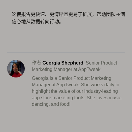
这使报告更快速、更清晰且更易于扩展，帮助团队充满
信心地从数据转向行动。
作者
Georgia Shepherd
, Senior Product
Marketing Manager at AppTweak
Georgia is a Senior Product Marketing
Manager at AppTweak. She works daily to
highlight the value of our industry-leading
app store marketing tools. She loves music,
dancing, and food!