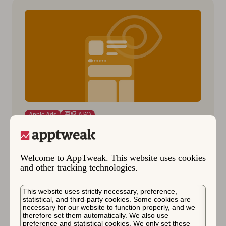
Apple Ads
高级 ASO
2025年10月6日
通过自定产品页面和深度链接提
升品牌知名度
Welcome to AppTweak. This website uses cookies
and other tracking technologies.
了解如何结合自定产品页面和深度链接来保护您
的品牌，在 App Store 上创建无缝的用户旅程，
This website uses strictly necessary, preference,
statistical, and third-party cookies. Some cookies are
并在 Apple Ads 活动中推动更高的转化率。
necessary for our website to function properly, and we
therefore set them automatically. We also use
preference and statistical cookies. We only set these