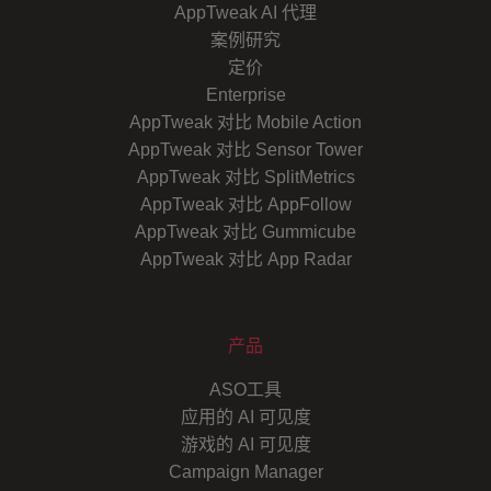
AppTweak AI 代理
案例研究
定价
Enterprise
AppTweak 对比 Mobile Action
AppTweak 对比 Sensor Tower
AppTweak 对比 SplitMetrics
AppTweak 对比 AppFollow
AppTweak 对比 Gummicube
AppTweak 对比 App Radar
产品
ASO工具
应用的 AI 可见度
游戏的 AI 可见度
Campaign Manager