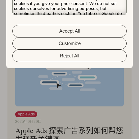
Jane Jin Pak
cookies if you give your prior consent. We do not set
cookies ourselves for advertising purposes, but
sometimes third parties such as YouTube or Google do.
Unfortunately, we have no control over this, but you can
choose whether to accept them. For more information
about the protection of your personal data and the
Accept All
different cookies we use, please read our
Cookie Policy
&
Privacy Policy
. You can customize your cookie settings
and preferences by clicking the “Customize” button.
Customize
Reject All
Apple Ads
2025年9月29日
Apple Ads 探索广告系列如何帮您