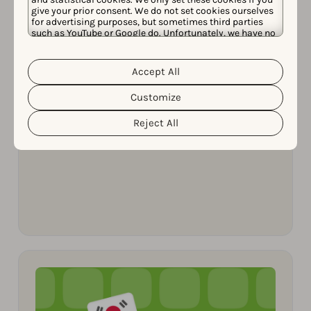
give your prior consent. We do not set cookies ourselves
for advertising purposes, but sometimes third parties
such as YouTube or Google do. Unfortunately, we have no
control over this, but you can choose whether to accept
them. For more information about the protection of your
人工智能 (AI)
personal data and the different cookies we use, please
Accept All
Cookie Policy
Privacy Policy
read our
&
. You can
APRIL 15, 2026
customize your cookie settings and preferences by
如何利用 Reddit 提高您的应用可见度
Customize
clicking the “Customize” button.
Reject All
Ryan Angerami