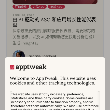
产品更新
,
开始ASO
,
高级 ASO
APRIL 28, 2026
由 AI 驱动的 ASO 和应用增长性能仪表
盘
探索最重要的应用商店报告仪表盘、需要跟踪的
关键指标，以及 AI 如何帮助您更快地分析性能并
生成 insights。
Georgia Shepherd
Welcome to AppTweak. This website uses
cookies and other tracking technologies.
This website uses strictly necessary, preference,
statistical, and third-party cookies. Some cookies are
necessary for our website to function properly, and we
therefore set them automatically. We also use preference
and statistical cookies. We only set these cookies if you