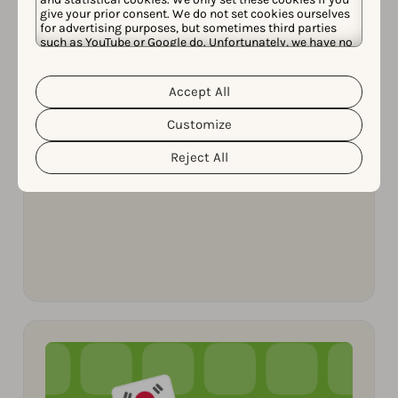
give your prior consent. We do not set cookies ourselves
for advertising purposes, but sometimes third parties
such as YouTube or Google do. Unfortunately, we have no
control over this, but you can choose whether to accept
them. For more information about the protection of your
人工智能 (AI)
personal data and the different cookies we use, please
Accept All
Cookie Policy
Privacy Policy
read our
&
. You can
APRIL 15, 2026
customize your cookie settings and preferences by
如何利用 Reddit 提高您的应用可见度
Customize
clicking the “Customize” button.
Reject All
Ryan Angerami