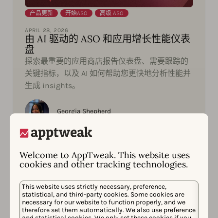
产品更新
,
开始ASO
,
高级 ASO
APRIL 28, 2026
由 AI 驱动的 ASO 和应用增长性能仪表
盘
探索最重要的应用商店报告仪表盘、需要跟踪的
关键指标，以及 AI 如何帮助您更快地分析性能并
生成 insights。
Georgia Shepherd
Welcome to AppTweak. This website uses
cookies and other tracking technologies.
This website uses strictly necessary, preference,
statistical, and third-party cookies. Some cookies are
necessary for our website to function properly, and we
therefore set them automatically. We also use preference
and statistical cookies. We only set these cookies if you