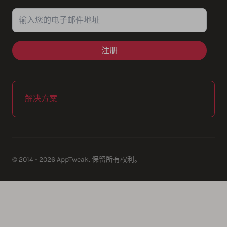
输入您的电子邮件地址
解决方案
© 2014 - 2026 AppTweak. 保留所有权利。
AppTweak SA
info@apptweak.com
avenue Louise 235
Brussels
,
,
1050
Belgium
https://www.apptweak.com
https://www.apptweak.com/img/