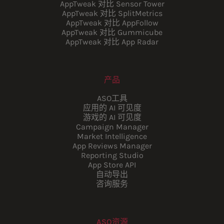
AppTweak 对比 Sensor Tower
AppTweak 对比 SplitMetrics
AppTweak 对比 AppFollow
AppTweak 对比 Gummicube
AppTweak 对比 App Radar
产品
ASO工具
应用的 AI 可见度
游戏的 AI 可见度
Campaign Manager
Market Intelligence
App Reviews Manager
Reporting Studio
App Store API
自动导出
咨询服务
ASO资源