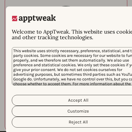
Welcome to AppTweak. This website uses cooki
and other tracking technologies.
Mohand Kabeche
This website uses strictly necessary, preference, statistical, and t
Head of Organic Acquisition at Deezer
party cookies. Some cookies are necessary for our website to fu
Deezer
properly, and we therefore set them automatically. We also use
preference and statistical cookies. We only set these cookies if 
give your prior consent. We do not set cookies ourselves for
advertising purposes, but sometimes third parties such as YouTu
Google do. Unfortunately, we have no control over this, but you c
choose whether to accept them. For more information about the
protection of your personal data and the different cookies we use
AppTweak provides us with precious
Cookie Policy
Privacy Policy
please read our
&
. You can cus
insights that allow us to measure,
your cookie settings and preferences by clicking the “Customize
Accept All
understand and pilot our efforts on a
button.
daily basis.
Customize
Reject All