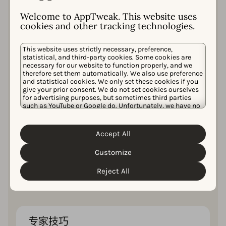
来优化其在应用商店中的可见度并提高用户参与
Welcome to AppTweak. This website uses
度。（附带案例！）
cookies and other tracking technologies.
This website uses strictly necessary, preference,
statistical, and third-party cookies. Some cookies are
对创建 App 内活动每个步骤的
necessary for our website to function properly, and we
详细描述
therefore set them automatically. We also use preference
and statistical cookies. We only set these cookies if you
通过最佳实践和专家建议，了解如何创建和优化
give your prior consent. We do not set cookies ourselves
您的 App 内活动以取得成功。
for advertising purposes, but sometimes third parties
such as YouTube or Google do. Unfortunately, we have no
control over this, but you can choose whether to accept
them. For more information about the protection of your
personal data and the different cookies we use, please
Accept All
32页
Cookie Policy
Privacy Policy
read our
&
. You can
customize your cookie settings and preferences by
Customize
clicking the “Customize” button.
Reject All
引人入胜、富有 insights 且易于阅读的内容，
让您爱不释手。
专家技巧