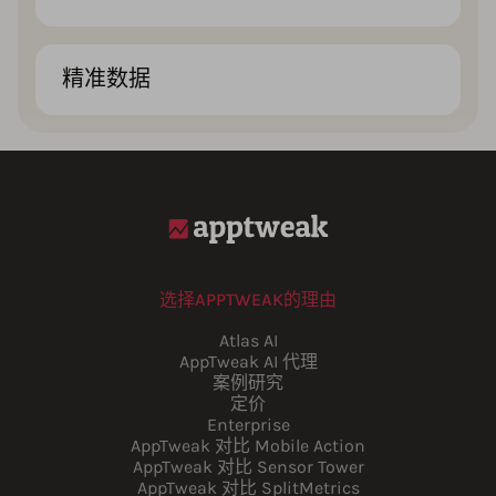
精准数据
选择APPTWEAK的理由
Atlas AI
AppTweak AI 代理
案例研究
定价
Enterprise
AppTweak 对比 Mobile Action
AppTweak 对比 Sensor Tower
AppTweak 对比 SplitMetrics