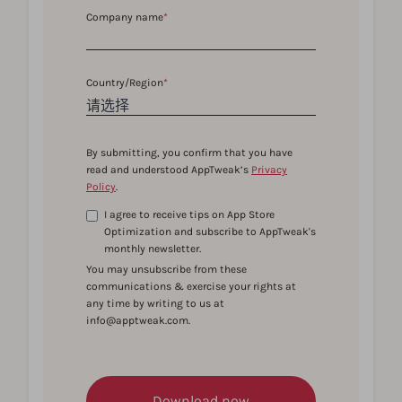
Company name
*
Country/Region
*
By submitting, you confirm that you have
read and understood AppTweak’s
Privacy
Policy
.
I agree to receive tips on App Store
Optimization and subscribe to AppTweak's
monthly newsletter.
You may unsubscribe from these
communications & exercise your rights at
any time by writing to us at
info@apptweak.com.