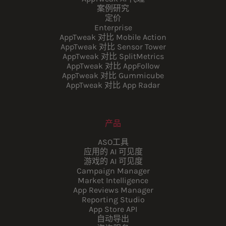
案例研究
定价
Enterprise
AppTweak 对比 Mobile Action
AppTweak 对比 Sensor Tower
AppTweak 对比 SplitMetrics
AppTweak 对比 AppFollow
AppTweak 对比 Gummicube
AppTweak 对比 App Radar
产品
ASO工具
应用的 AI 可见度
游戏的 AI 可见度
Campaign Manager
Market Intelligence
App Reviews Manager
Reporting Studio
App Store API
自动导出