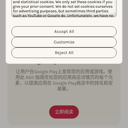
and statistical cookies. We only set these cookies if you
give your prior consent. We do not set cookies ourselves
for advertising purposes, but sometimes third parties
such as YouTube or Google do. Unfortunately, we have no
control over this, but you can choose whether to accept
them. For more information about the protection of your
personal data and the different cookies we use, please
Accept All
Cookie Policy
Privacy Policy
read our
&
. You can
customize your cookie settings and preferences by
Customize
clicking the “Customize” button.
Reject All
Google Play Store的ASO清单
让用户在Google Play上发现您的应用或游戏。使
用此 ASO 指南优化您的应用商店详情页的每个元
素，以提高应用在 Google Play商店中的排名和安
装量。
立即阅读