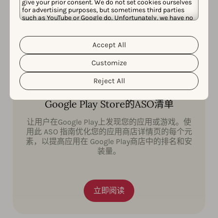
give your prior consent. We do not set cookies ourselves
for advertising purposes, but sometimes third parties
such as YouTube or Google do. Unfortunately, we have no
control over this, but you can choose whether to accept
them. For more information about the protection of your
personal data and the different cookies we use, please
Accept All
Cookie Policy
Privacy Policy
read our
&
. You can
customize your cookie settings and preferences by
Customize
clicking the “Customize” button.
Reject All
Google Play Store的ASO清单
让用户在Google Play上发现您的应用或游戏。使
用此 ASO 指南优化您的应用商店详情页的每个元
素，以提高应用在 Google Play商店中的排名和安
装量。
立即阅读