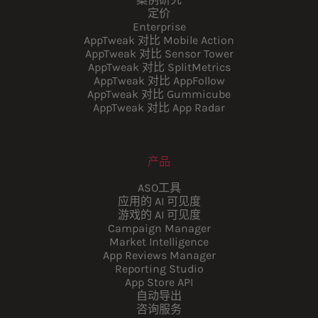
定价
Enterprise
AppTweak 对比 Mobile Action
AppTweak 对比 Sensor Tower
AppTweak 对比 SplitMetrics
AppTweak 对比 AppFollow
AppTweak 对比 Gummicube
AppTweak 对比 App Radar
产品
ASO工具
应用的 AI 可见度
游戏的 AI 可见度
Campaign Manager
Market Intelligence
App Reviews Manager
Reporting Studio
App Store API
自动导出
咨询服务