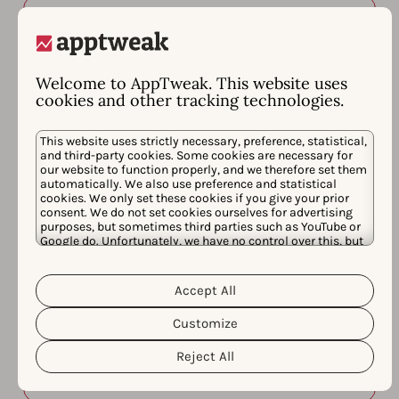
Welcome to AppTweak. This website uses
cookies and other tracking technologies.
Elizaveta Kostyukhina
This website uses strictly necessary, preference, statistical,
and third-party cookies. Some cookies are necessary for
Head of User Acquisition
our website to function properly, and we therefore set them
超固态
automatically. We also use preference and statistical
cookies. We only set these cookies if you give your prior
consent. We do not set cookies ourselves for advertising
purposes, but sometimes third parties such as YouTube or
Google do. Unfortunately, we have no control over this, but
you can choose whether to accept them. For more
information about the protection of your personal data
AppTweak answered our need to
Cookie
and the different cookies we use, please read our
Accept All
improve not only our organic installs
Policy
Privacy Policy
&
. You can customize your cookie
settings and preferences by clicking the “Customize”
but also our overall conversion of
Customize
button.
page views to installs.
Reject All