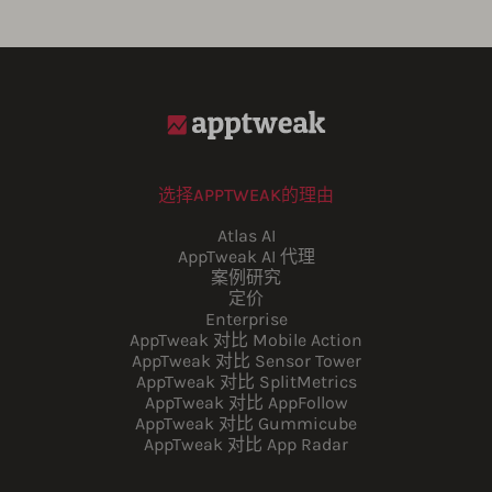
选择APPTWEAK的理由
Atlas AI
AppTweak AI 代理
案例研究
定价
Enterprise
AppTweak 对比 Mobile Action
AppTweak 对比 Sensor Tower
AppTweak 对比 SplitMetrics
AppTweak 对比 AppFollow
AppTweak 对比 Gummicube
AppTweak 对比 App Radar