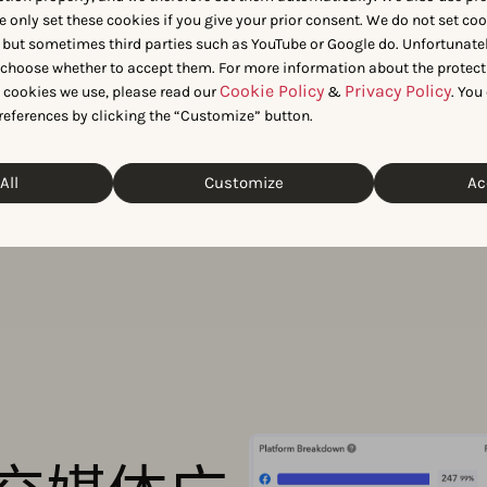
戏。
e only set these cookies if you give your prior consent. We do not set co
 but sometimes third parties such as YouTube or Google do. Unfortunatel
n choose whether to accept them. For more information about the protect
Cookie Policy
Privacy Policy
t cookies we use, please read our
&
. You
references by clicking the “Customize” button.
All
Customize
Ac