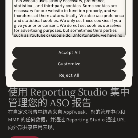
This website uses strictly necessary, preference,
statistical, and third-party cookies. Some cookies are
necessary for our website to function properly, and we
therefore set them automatically. We also use preference
and statistical cookies. We only set these cookies if you
give your prior consent. We do not set cookies ourselves
for advertising purposes, but sometimes third parties
such as YouTube or Google do. Unfortunately, we have no
control over this, but you can choose whether to accept
them. For more information about the protection of your
personal data and the different cookies we use, please
Accept All
Cookie Policy
Privacy Policy
read our
&
. You can
customize your cookie settings and preferences by
Customize
clicking the “Customize” button.
Reject All
使用 Reporting Studio 集中
管理您的 ASO 报告
在自定义报告中结合来自 AppTweak、您的管理中心和
MMP 的任何数据，并通过 Reporting Studio 通过 URL
向外部共享应用表现。