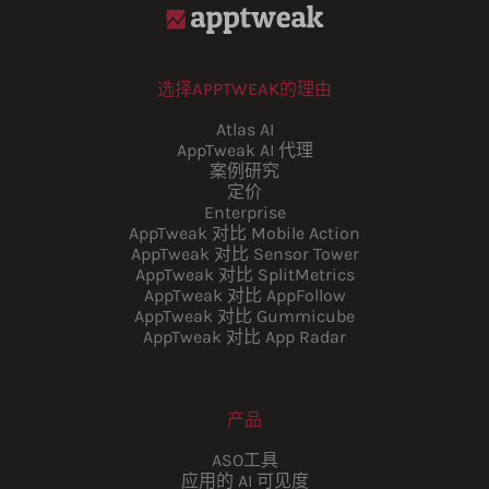
选择APPTWEAK的理由
Atlas AI
AppTweak AI 代理
案例研究
定价
Enterprise
AppTweak 对比 Mobile Action
AppTweak 对比 Sensor Tower
AppTweak 对比 SplitMetrics
AppTweak 对比 AppFollow
AppTweak 对比 Gummicube
AppTweak 对比 App Radar
产品
ASO工具
应用的 AI 可见度