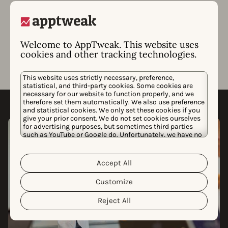
关键字优化工作、竞争对手元数据更新以及应用商店算
法更改的影响。
Welcome to AppTweak. This website uses
cookies and other tracking technologies.
This website uses strictly necessary, preference,
statistical, and third-party cookies. Some cookies are
necessary for our website to function properly, and we
therefore set them automatically. We also use preference
and statistical cookies. We only set these cookies if you
give your prior consent. We do not set cookies ourselves
for advertising purposes, but sometimes third parties
such as YouTube or Google do. Unfortunately, we have no
control over this, but you can choose whether to accept
them. For more information about the protection of your
personal data and the different cookies we use, please
Accept All
Cookie Policy
Privacy Policy
read our
&
. You can
customize your cookie settings and preferences by
Customize
clicking the “Customize” button.
Reject All