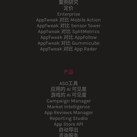
案例研究
定价
Enterprise
AppTweak 对比 Mobile Action
AppTweak 对比 Sensor Tower
AppTweak 对比 SplitMetrics
AppTweak 对比 AppFollow
AppTweak 对比 Gummicube
AppTweak 对比 App Radar
产品
ASO工具
应用的 AI 可见度
游戏的 AI 可见度
Campaign Manager
Market Intelligence
App Reviews Manager
Reporting Studio
App Store API
自动导出
咨询服务