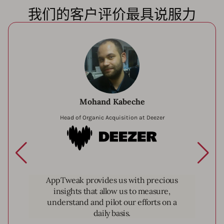
我们的客户评价最具说服力
Mohand Kabeche
Head of Organic Acquisition at Deezer
Deezer
AppTweak provides us with precious
insights that allow us to measure,
understand and pilot our efforts on a
daily basis.