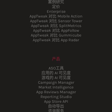
案例研究
定价
Enterprise
AppTweak 对比 Mobile Action
AppTweak 对比 Sensor Tower
AppTweak 对比 SplitMetrics
AppTweak 对比 AppFollow
AppTweak 对比 Gummicube
AppTweak 对比 App Radar
产品
ASO工具
应用的 AI 可见度
游戏的 AI 可见度
Campaign Manager
Market Intelligence
App Reviews Manager
Reporting Studio
App Store API
自动导出
咨询服务