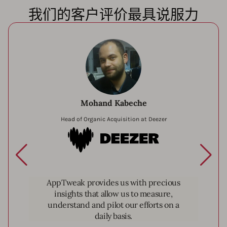
我们的客户评价最具说服力
Mohand Kabeche
Head of Organic Acquisition at Deezer
Deezer
AppTweak provides us with precious
insights that allow us to measure,
understand and pilot our efforts on a
daily basis.