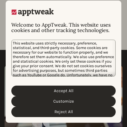
关键字优化工作、竞争对手元数据更新以及应用商店算
法更改的影响。
Welcome to AppTweak. This website uses
cookies and other tracking technologies.
This website uses strictly necessary, preference,
statistical, and third-party cookies. Some cookies are
necessary for our website to function properly, and we
therefore set them automatically. We also use preference
and statistical cookies. We only set these cookies if you
give your prior consent. We do not set cookies ourselves
for advertising purposes, but sometimes third parties
such as YouTube or Google do. Unfortunately, we have no
control over this, but you can choose whether to accept
them. For more information about the protection of your
personal data and the different cookies we use, please
Accept All
Cookie Policy
Privacy Policy
read our
&
. You can
customize your cookie settings and preferences by
Customize
clicking the “Customize” button.
Reject All