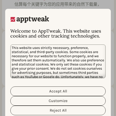
估算每个关键字为您的应用带来的自然下载量，
并识别具有增长潜力的的高价值关键字。
Welcome to AppTweak. This website uses
cookies and other tracking technologies.
相关性分数（AI）
This website uses strictly necessary, preference,
statistical, and third-party cookies. Some cookies are
由 Atlas AI 提供支持，这一独特的 KPI 指标显示
necessary for our website to function properly, and we
了在应用商店语境下每个关键字与您应用的相关
therefore set them automatically. We also use preference
and statistical cookies. We only set these cookies if you
程度。
give your prior consent. We do not set cookies ourselves
for advertising purposes, but sometimes third parties
such as YouTube or Google do. Unfortunately, we have no
control over this, but you can choose whether to accept
them. For more information about the protection of your
personal data and the different cookies we use, please
Accept All
Cookie Policy
Privacy Policy
read our
&
. You can
customize your cookie settings and preferences by
Customize
推荐指标（AI）
clicking the “Customize” button.
我们将根据指标、排名和ASO最佳实践为你的元
Reject All
数据指出有趣的关键词。