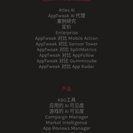
Atlas AI
AppTweak AI 代理
案例研究
定价
Enterprise
AppTweak 对比 Mobile Action
AppTweak 对比 Sensor Tower
AppTweak 对比 SplitMetrics
AppTweak 对比 AppFollow
AppTweak 对比 Gummicube
AppTweak 对比 App Radar
产品
ASO工具
应用的 AI 可见度
游戏的 AI 可见度
Campaign Manager
Market Intelligence
App Reviews Manager