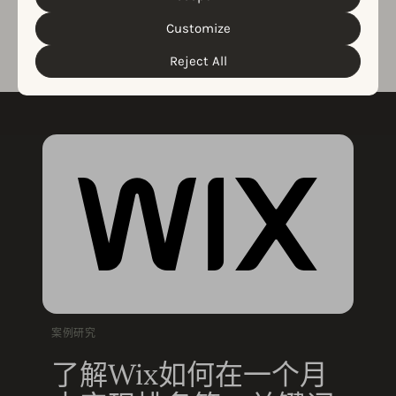
Cookie Policy
Privacy Policy
read our
&
. You can
customize your cookie settings and preferences by
Customize
clicking the “Customize” button.
Reject All
案例研究
了解Wix如何在一个月