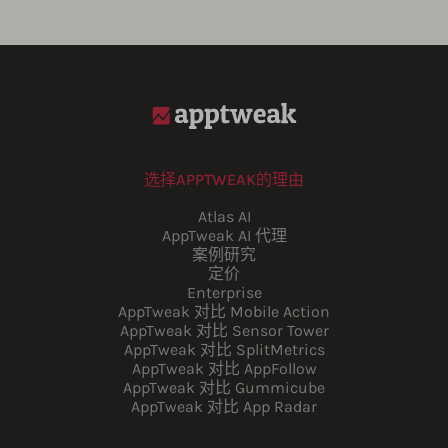
选择APPTWEAK的理由
Atlas AI
AppTweak AI 代理
案例研究
定价
Enterprise
AppTweak 对比 Mobile Action
AppTweak 对比 Sensor Tower
AppTweak 对比 SplitMetrics
AppTweak 对比 AppFollow
AppTweak 对比 Gummicube
AppTweak 对比 App Radar