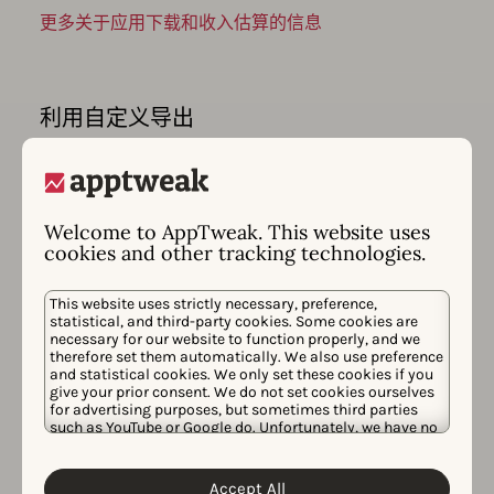
更多关于应用下载和收入估算的信息
利用自定义导出
为您的目标创建 自定义 ASO 和性能仪表板。
轻松导出所有 数据 并与您喜欢的 BI 工具集
成。
Welcome to AppTweak. This website uses
更多关于应用表现监测的信息
cookies and other tracking technologies.
This website uses strictly necessary, preference,
statistical, and third-party cookies. Some cookies are
necessary for our website to function properly, and we
接收智能 insights 和警报
therefore set them automatically. We also use preference
and statistical cookies. We only set these cookies if you
随时掌握 ASO 活动并获取有关应用表现更新的
give your prior consent. We do not set cookies ourselves
通知。
for advertising purposes, but sometimes third parties
such as YouTube or Google do. Unfortunately, we have no
control over this, but you can choose whether to accept
them. For more information about the protection of your
personal data and the different cookies we use, please
Accept All