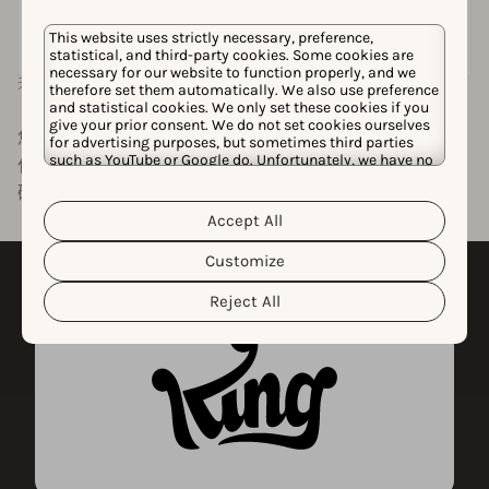
This website uses strictly necessary, preference,
statistical, and third-party cookies. Some cookies are
necessary for our website to function properly, and we
无与伦比的灵活性
therefore set them automatically. We also use preference
自动同步
and statistical cookies. We only set these cookies if you
give your prior consent. We do not set cookies ourselves
您的导出与 AppTweak 账户中的数据完全同步。 您跟踪的
for advertising purposes, but sometimes third parties
such as YouTube or Google do. Unfortunately, we have no
任何新应用、竞争对手或关键词都将自动 更新，无需编
control over this, but you can choose whether to accept
码。
them. For more information about the protection of your
personal data and the different cookies we use, please
Accept All
Cookie Policy
Privacy Policy
read our
&
. You can
customize your cookie settings and preferences by
Customize
clicking the “Customize” button.
Reject All