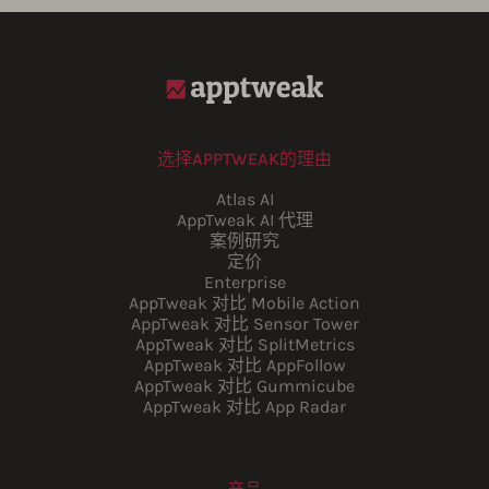
选择APPTWEAK的理由
Atlas AI
AppTweak AI 代理
案例研究
定价
Enterprise
AppTweak 对比 Mobile Action
AppTweak 对比 Sensor Tower
AppTweak 对比 SplitMetrics
AppTweak 对比 AppFollow
AppTweak 对比 Gummicube
AppTweak 对比 App Radar