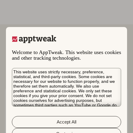
Welcome to AppTweak. This website uses cookies
更多案例研究
and other tracking technologies.
This website uses strictly necessary, preference,
statistical, and third-party cookies. Some cookies are
necessary for our website to function properly, and we
therefore set them automatically. We also use
preference and statistical cookies. We only set these
cookies if you give your prior consent. We do not set
cookies ourselves for advertising purposes, but
sometimes third parties such as YouTube or Google do.
Unfortunately, we have no control over this, but you can
choose whether to accept them. For more information
about the protection of your personal data and the
Accept All
different cookies we use, please read our
Cookie Policy
&
Privacy Policy
. You can customize your cookie settings