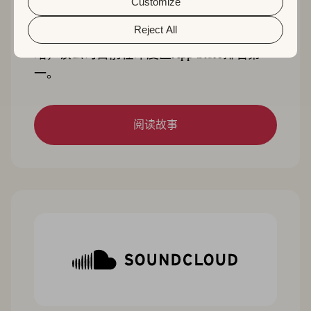
and preferences by clicking the “Customize” button.
Customize
Reject All
Games24x7得以围绕特定关键字制定ASO策
略，该公司目前在印度区App Store排名第
一。
阅读故事