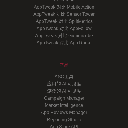
AppTweak 对比 Mobile Action
AppTweak 对比 Sensor Tower
AppTweak 对比 SplitMetrics
AppTweak 对比 AppFollow
AppTweak 对比 Gummicube
AppTweak 对比 App Radar
产品
ASO工具
应用的 AI 可见度
游戏的 AI 可见度
Campaign Manager
Market Intelligence
App Reviews Manager
Reporting Studio
App Store API