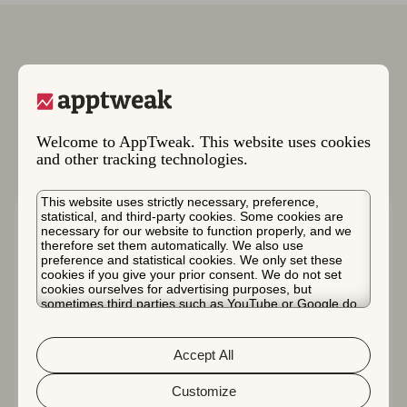
更多案例研究
Welcome to AppTweak. This website uses cookies
and other tracking technologies.
This website uses strictly necessary, preference,
statistical, and third-party cookies. Some cookies are
necessary for our website to function properly, and we
therefore set them automatically. We also use
preference and statistical cookies. We only set these
cookies if you give your prior consent. We do not set
cookies ourselves for advertising purposes, but
sometimes third parties such as YouTube or Google do.
Unfortunately, we have no control over this, but you can
choose whether to accept them. For more information
about the protection of your personal data and the
Accept All
different cookies we use, please read our
Cookie Policy
&
Privacy Policy
. You can customize your cookie settings
SoundCloud如何将非品牌关键词的广告支出
and preferences by clicking the “Customize” button.
Customize
回报率提高190%