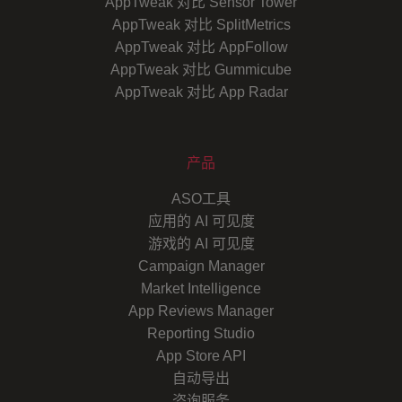
AppTweak 对比 Sensor Tower
AppTweak 对比 SplitMetrics
AppTweak 对比 AppFollow
AppTweak 对比 Gummicube
AppTweak 对比 App Radar
产品
ASO工具
应用的 AI 可见度
游戏的 AI 可见度
Campaign Manager
Market Intelligence
App Reviews Manager
Reporting Studio
App Store API
自动导出
咨询服务