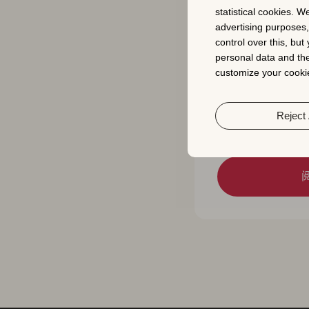
statistical cookies. W
advertising purposes
control over this, bu
personal data and the
customize your cookie
SuperScale如何
Reject 
上的自然下载量增