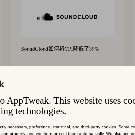
SoundCloud如何将CPI降低了39%
阅读故事
o AppTweak. This website uses co
king technologies.
ictly necessary, preference, statistical, and third-party cookies. Some 
nction properly, and we therefore set them automatically. We also use 