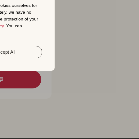
ookies ourselves for
tely, we have no
e protection of your
cy
. You can
名前十的关键字数量
cept All
事