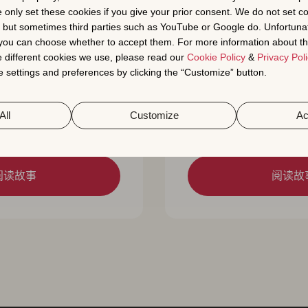
e only set these cookies if you give your prior consent. We do not set c
, but sometimes third parties such as YouTube or Google do. Unfortuna
t you can choose whether to accept them. For more information about th
 different cookies we use, please read our
Cookie Policy
&
Privacy Poli
 settings and preferences by clicking the “Customize” button.
通过ASO将Google Play
Vinted如何增加排
All
Customize
Ac
加了450%以上
阅读故事
阅读故