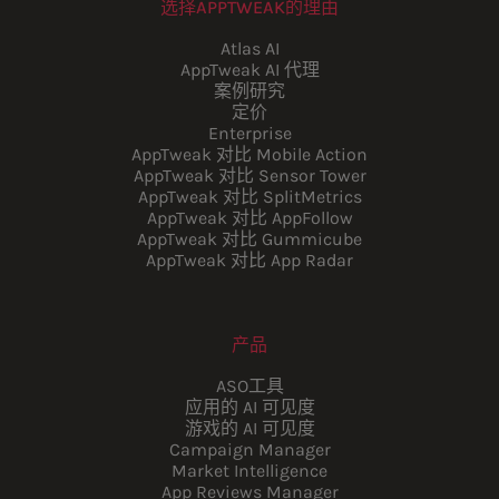
选择APPTWEAK的理由
Atlas AI
AppTweak AI 代理
案例研究
定价
Enterprise
AppTweak 对比 Mobile Action
AppTweak 对比 Sensor Tower
AppTweak 对比 SplitMetrics
AppTweak 对比 AppFollow
AppTweak 对比 Gummicube
AppTweak 对比 App Radar
产品
ASO工具
应用的 AI 可见度
游戏的 AI 可见度
Campaign Manager
Market Intelligence
App Reviews Manager