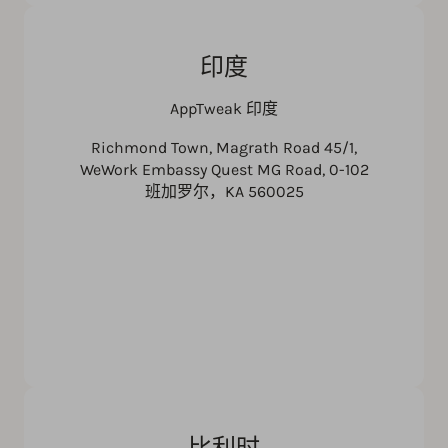
印度
AppTweak 印度
Richmond Town, Magrath Road 45/1,
WeWork Embassy Quest MG Road, 0-102
班加罗尔，KA 560025
比利时