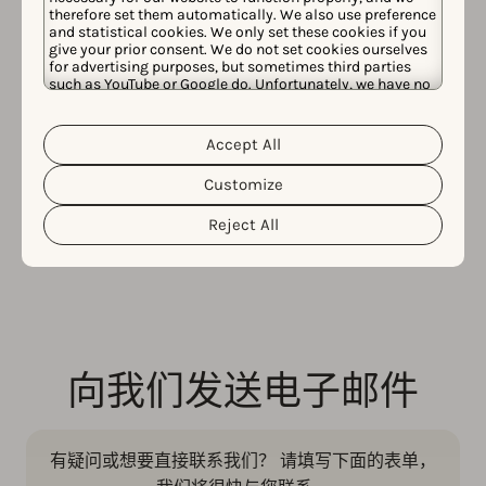
therefore set them automatically. We also use preference
and statistical cookies. We only set these cookies if you
give your prior consent. We do not set cookies ourselves
for advertising purposes, but sometimes third parties
such as YouTube or Google do. Unfortunately, we have no
control over this, but you can choose whether to accept
them. For more information about the protection of your
personal data and the different cookies we use, please
Accept All
Cookie Policy
Privacy Policy
read our
&
. You can
在社交媒体上关注我们
customize your cookie settings and preferences by
Customize
clicking the “Customize” button.
Reject All
不错过任何ASO或AppTweak新闻！ 在下面您最喜欢的社
交媒体账号上关注我们。
Youtube
Bluesky
Instagram
LinkedIn
Facebook
向我们发送电子邮件
有疑问或想要直接联系我们？ 请填写下面的表单，