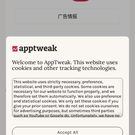
广告情报
AppTweak. 的 API
Welcome to AppTweak. This website uses
Market Intelligence
cookies and other tracking technologies.
This website uses strictly necessary, preference,
statistical, and third-party cookies. Some cookies are
necessary for our website to function properly, and we
therefore set them automatically. We also use preference
and statistical cookies. We only set these cookies if you
give your prior consent. We do not set cookies ourselves
for advertising purposes, but sometimes third parties
such as YouTube or Google do. Unfortunately, we have no
control over this, but you can choose whether to accept
them. For more information about the protection of your
personal data and the different cookies we use, please
Accept All
Cookie Policy
Privacy Policy
read our
&
. You can