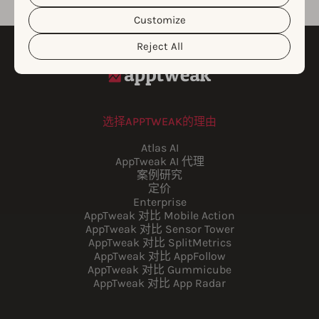
customize your cookie settings and preferences by
Customize
clicking the “Customize” button.
Reject All
选择APPTWEAK的理由
Atlas AI
AppTweak AI 代理
案例研究
定价
Enterprise
AppTweak 对比 Mobile Action
AppTweak 对比 Sensor Tower
AppTweak 对比 SplitMetrics
AppTweak 对比 AppFollow
AppTweak 对比 Gummicube
AppTweak 对比 App Radar