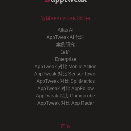
选择APPTWEAK的理由
Atlas AI
AppTweak AI 代理
案例研究
定价
Enterprise
AppTweak 对比 Mobile Action
AppTweak 对比 Sensor Tower
AppTweak 对比 SplitMetrics
AppTweak 对比 AppFollow
AppTweak 对比 Gummicube
AppTweak 对比 App Radar
产品