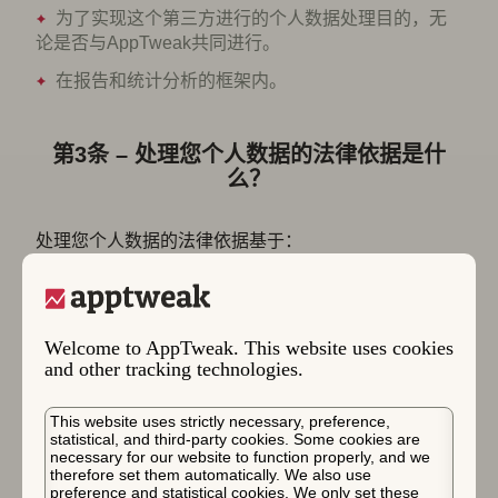
为了实现这个第三方进行的个人数据处理目的，无
论是否与AppTweak共同进行。
在报告和统计分析的框架内。
第3条 – 处理您个人数据的法律依据是什
么？
处理您个人数据的法律依据基于：
3.1.
您的同意；例如，接收直接通信。
如果我们处理的法律依据是您的同意，您有权随时撤回
同意，而不影响撤回前执行的处理的合法性。
Welcome to AppTweak. This website uses cookies
and other tracking technologies.
当您在直接通信的背景下接收信息时，这意味着您可以
随时取消订阅我们的新闻通讯和其他商业通信（例如培
This website uses strictly necessary, preference,
训、活动或网络研讨会的邀请）。您将被设置为 “选择
statistical, and third-party cookies. Some cookies are
necessary for our website to function properly, and we
退出”。您可以通过发送电子邮件至以下地址取消订
therefore set them automatically. We also use
阅：
info@apptweak.com
或点击所有直接通信底部的
preference and statistical cookies. We only set these