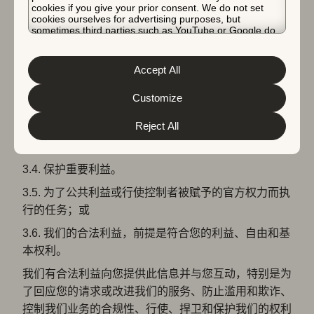
cookies if you give your prior consent. We do not set
“取消订阅” 按钮。请注意，处理您的选择退出请求可能
cookies ourselves for advertising purposes, but
需要最多5个工作日。
sometimes third parties such as YouTube or Google do.
Unfortunately, we have no control over this, but you can
3.2.
choose whether to accept them. For more information
履行合同和执行您的任何请求：我们确实需要收集
about the protection of your personal data and the
Accept All
一些您的数据来答案您的任何请求。如果您选择不与我
different cookies we use, please read our
Cookie Policy
&
Privacy Policy
. You can customize your cookie settings
们分享这些数据，可能会导致无法履行合同。
and preferences by clicking the “Customize” button.
Customize
3.3. 我们有处理数据的法律义务；例如，我们确实需要
Reject All
收集和存储您的一些数据以满足各种法律要求，包括税
务和会计。
3.4. 保护重要利益。
3.5. 为了公共利益或行使控制者被赋予的官方权力而执
行的任务；或
3.6. 我们的合法利益，前提是符合您的利益、自由和基
本权利。
我们有合法利益向您提供此信息并与您互动，特别是为
了回应您的请求或改进我们的服务、防止滥用和欺诈、
控制我们业务的合规性、行使、捍卫和保护我们的权利