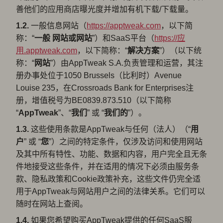
善他们的应用商店曝光度并增加有机下载/下载量。
1.2.
一般信息网站（
https://apptweak.com
，以下简
称：“
一般
网站或网站
”）和SaaS平台（
https://应
用.apptweak.com
，以下简称：“
解决方案
”）（以下统
称：“
网站
”）由AppTweak S.A.负责管理和运营，其注
册办事处位于1050 Brussels（比利时）Avenue
Louise 235，在Crossroads Bank for Enterprises注
册，增值税号为BE0839.873.510（以下简称
“
AppTweak
”、“
我们
” 或 “
我们的
”）。
1.3.
这些使用条款是AppTweak与任何（法人）（“
用
户
” 或 “
您
”）之间的特定条件，仅涉及访问和使用网站
及其中所有特性、功能、数据和内容，用户完全且无条
件地接受这些条件，并在适用的情况下必须由服务条
款、隐私政策和Cookie政策补充，这些文件仍完全适
用于AppTweak与网站用户之间的法律关系。它们可以
随时在网站上查阅。
1.4.
如果您希望购买AppTweak提供的任何SaaS服