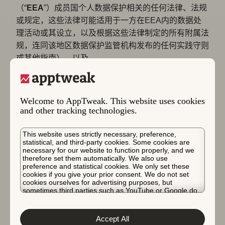
（“
EEA
”）成员国个人数据保护相关的任何法律、法规
或规定，这些法律可能适用于一方在EEA内的数据处
理活动或其设立，以及根据这些法律制定的所有附属法
规，连同该地区数据保护监管机构发布的任何实践守则
或其他指南），以及
b) 根据我们隐私政策中详述的条件，可通过点击以下
链接查看：
隐私政策
。
Welcome to AppTweak. This website uses cookies
7.2.
为了简化网站的访问和导航，并为每个用户个性化
and other tracking technologies.
呈现内容，本网站使用 “cookies”，如Cookie政策中所
述。
This website uses strictly necessary, preference,
statistical, and third-party cookies. Some cookies are
8. 内容发布要求
necessary for our website to function properly, and we
therefore set them automatically. We also use
preference and statistical cookies. We only set these
8.1.
用户承诺不在网站上发布可能：
cookies if you give your prior consent. We do not set
cookies ourselves for advertising purposes, but
– 提及第三方信息，如地址、电话号码、电子邮件地
sometimes third parties such as YouTube or Google do.
址、社会安全号码和信用卡号码；
Unfortunately, we have no control over this, but you can
choose whether to accept them. For more information
– 根据AppTweak的合理判断，被认为是应受谴责的，
about the protection of your personal data and the
Accept All
different cookies we use, please read our
Cookie Policy