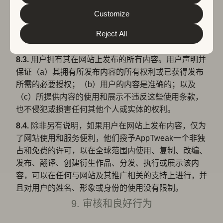
或可能限制任何其他个人使用本网站，或可能引发
&
Privacy Policy
. You can customize your cookie settings
and preferences by clicking the “Customize” button.
Customize
AppTweak或本网站用户的责任或损害。
8.2.
用户对其在个人资料上发布的内容及其后果承担全
Reject All
部责任。
8.3.
用户拥有其在网站上发布的所有内容。用户声明并
保证（a）其拥有所发布内容的所有权利或已获得发布
所需的必要授权；（b）用户的内容是准确的；以及
（c）所提供内容的使用和展示不违反这些使用条款，
也不侵犯或损害任何其他个人或实体的权利。
8.4.
除非另有说明，如果用户在网站上发布内容，仅为
了网站使用和服务便利，他们授予AppTweak一个非独
占和免费的许可，以在全球范围内使用、复制、改编、
发布、翻译、创建衍生作品、分发、执行或展示该内
容，可以在任何与网站及其推广相关的支持上进行，并
且对用户的姓名、形象或身份的使用没有限制。
9. 审核和良好行为