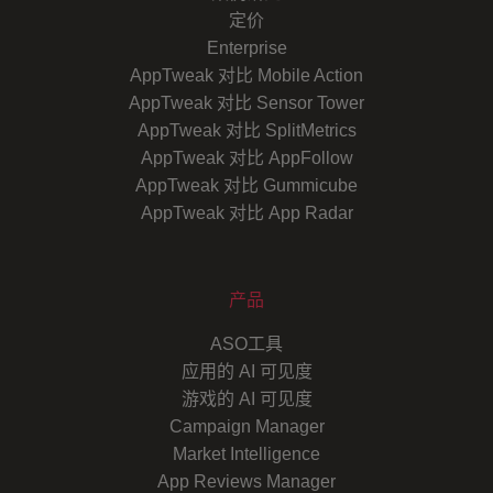
定价
Enterprise
AppTweak 对比 Mobile Action
AppTweak 对比 Sensor Tower
AppTweak 对比 SplitMetrics
AppTweak 对比 AppFollow
AppTweak 对比 Gummicube
AppTweak 对比 App Radar
产品
ASO工具
应用的 AI 可见度
游戏的 AI 可见度
Campaign Manager
Market Intelligence
App Reviews Manager