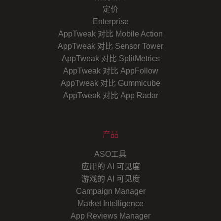
定价
Enterprise
AppTweak 对比 Mobile Action
AppTweak 对比 Sensor Tower
AppTweak 对比 SplitMetrics
AppTweak 对比 AppFollow
AppTweak 对比 Gummicube
AppTweak 对比 App Radar
产品
ASO工具
应用的 AI 可见度
游戏的 AI 可见度
Campaign Manager
Market Intelligence
App Reviews Manager