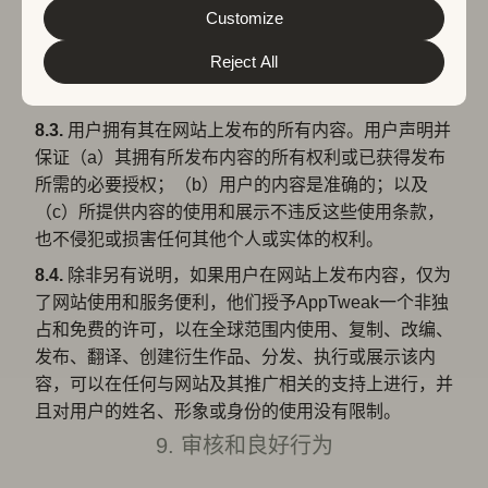
&
Privacy Policy
. You can customize your cookie settings
或可能限制任何其他个人使用本网站，或可能引发
and preferences by clicking the “Customize” button.
Customize
AppTweak或本网站用户的责任或损害。
Reject All
8.2.
用户对其在个人资料上发布的内容及其后果承担全
部责任。
8.3.
用户拥有其在网站上发布的所有内容。用户声明并
保证（a）其拥有所发布内容的所有权利或已获得发布
所需的必要授权；（b）用户的内容是准确的；以及
（c）所提供内容的使用和展示不违反这些使用条款，
也不侵犯或损害任何其他个人或实体的权利。
8.4.
除非另有说明，如果用户在网站上发布内容，仅为
了网站使用和服务便利，他们授予AppTweak一个非独
占和免费的许可，以在全球范围内使用、复制、改编、
发布、翻译、创建衍生作品、分发、执行或展示该内
容，可以在任何与网站及其推广相关的支持上进行，并
且对用户的姓名、形象或身份的使用没有限制。
9. 审核和良好行为