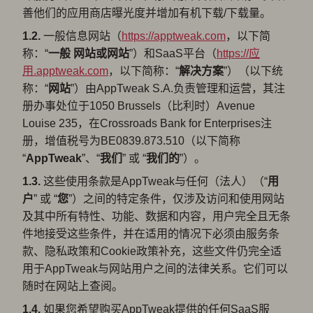
善他们的应用商店曝光度并增加有机下载/下载量。
1.2.
一般信息网站（
https://apptweak.com
，以下简
称：“
一般
网站或网站
”）和SaaS平台（
https://应
用.apptweak.com
，以下简称：“
解决方案
”）（以下统
称：“
网站
”）由AppTweak S.A.负责管理和运营，其注
册办事处位于1050 Brussels（比利时）Avenue
Louise 235，在Crossroads Bank for Enterprises注
册，增值税号为BE0839.873.510（以下简称
“
AppTweak
”、“
我们
” 或 “
我们的
”）。
1.3.
这些使用条款是AppTweak与任何（法人）（“
用
户
” 或 “
您
”）之间的特定条件，仅涉及访问和使用网站
及其中所有特性、功能、数据和内容，用户完全且无条
件地接受这些条件，并在适用的情况下必须由服务条
款、隐私政策和Cookie政策补充，这些文件仍完全适
用于AppTweak与网站用户之间的法律关系。它们可以
随时在网站上查阅。
1.4.
如果您希望购买AppTweak提供的任何SaaS服