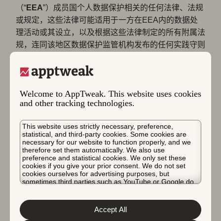
（“
EEA
”）成员国个人数据保护相关的任何法律、法规
或规定，这些法律可能适用于一方在EEA内的数据处
理活动或其设立，以及根据这些法律制定的所有附属法
规，连同该地区数据保护监管机构发布的任何实践守则
或其他指南），以及
b) 根据我们隐私政策中详述的条件，可通过点击以下
链接查看：
隐私政策
。
Welcome to AppTweak. This website uses cookies
7.2.
为了简化网站的访问和导航，并为每个用户个性化
and other tracking technologies.
呈现内容，本网站使用 “cookies”，如Cookie政策中所
述。
This website uses strictly necessary, preference,
statistical, and third-party cookies. Some cookies are
8. 内容发布要求
necessary for our website to function properly, and we
therefore set them automatically. We also use
preference and statistical cookies. We only set these
8.1.
用户承诺不在网站上发布可能：
cookies if you give your prior consent. We do not set
cookies ourselves for advertising purposes, but
– 提及第三方信息，如地址、电话号码、电子邮件地
sometimes third parties such as YouTube or Google do.
Unfortunately, we have no control over this, but you can
址、社会安全号码和信用卡号码；
choose whether to accept them. For more information
about the protection of your personal data and the
Accept All
– 根据AppTweak的合理判断，被认为是应受谴责的，
different cookies we use, please read our
Cookie Policy