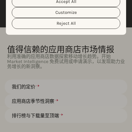
Accept All
Cookie Policy
Privacy Policy
read our
&
. You can
了解更多
customize your cookie settings and preferences by
Customize
clicking the “Customize” button.
Reject All
值得信赖的应用商店市场情报
利用准确的应用商店数据探索移动增长趋势。开始
Market Intelligence 免费试用或申请演示，以发现助力业
务增长的新洞察。
我们的定价
应用商店季节性洞察
排行榜与下载量至顶端