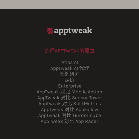
选择APPTWEAK的理由
Atlas AI
AppTweak AI 代理
案例研究
定价
Enterprise
AppTweak 对比 Mobile Action
AppTweak 对比 Sensor Tower
AppTweak 对比 SplitMetrics
AppTweak 对比 AppFollow
AppTweak 对比 Gummicube
AppTweak 对比 App Radar