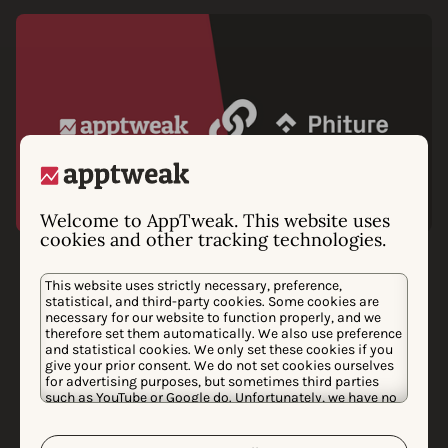
Welcome to AppTweak. This website uses
cookies and other tracking technologies.
Phiture 选择 AppTweak 作
This website uses strictly necessary, preference,
statistical, and third-party cookies. Some cookies are
为首选数据提供商
necessary for our website to function properly, and we
therefore set them automatically. We also use preference
在对市场上最好的应用数据提供商进行广泛的审查后，
and statistical cookies. We only set these cookies if you
give your prior consent. We do not set cookies ourselves
Phiture选择与AppTweak合作，为世界上最大的应用的
for advertising purposes, but sometimes third parties
增长释放潜能并提供支持。 AppTweak强大的数据驱动解
such as YouTube or Google do. Unfortunately, we have no
control over this, but you can choose whether to accept
决方案为分析移动营销行业提供了高度的准确性。
them. For more information about the protection of your
personal data and the different cookies we use, please