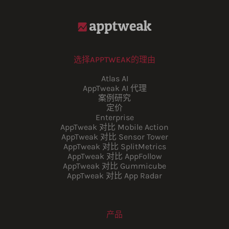
选择APPTWEAK的理由
Atlas AI
AppTweak AI 代理
案例研究
定价
Enterprise
AppTweak 对比 Mobile Action
AppTweak 对比 Sensor Tower
AppTweak 对比 SplitMetrics
AppTweak 对比 AppFollow
AppTweak 对比 Gummicube
AppTweak 对比 App Radar
产品