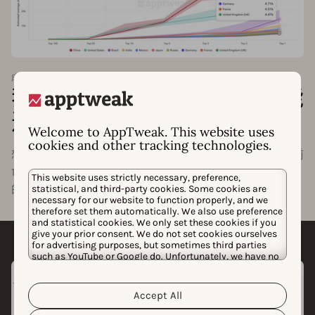
成为热门所需下载量
我的应用需要多少下载量才能
进入前 10 名？
Welcome to AppTweak. This website uses
cookies and other tracking technologies.
想知道您的应用或游戏需要达到什么水平才能进入类别的前
1、5 或 10 名？通过“成为热门所需下载量”，我们将估算您
This website uses strictly necessary, preference,
statistical, and third-party cookies. Some cookies are
的应用在所属类别中名列前茅所需的下载量。
necessary for our website to function properly, and we
therefore set them automatically. We also use preference
and statistical cookies. We only set these cookies if you
give your prior consent. We do not set cookies ourselves
for advertising purposes, but sometimes third parties
such as YouTube or Google do. Unfortunately, we have no
control over this, but you can choose whether to accept
them. For more information about the protection of your
personal data and the different cookies we use, please
Accept All
Cookie Policy
Privacy Policy
read our
&
. You can
customize your cookie settings and preferences by